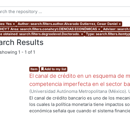
les: Yes
×
Author: search.filters.author.Alvarado Gutierrez, Cesar Daniel
×
CYT Area: search.filters.conahcyt.CIENCIAS ECONÓMICAS
×
Advisor: search.
e obtained: search.filters.degreelevel.Doctorado.
×
Type: search.filters.itemty
arch Results
showing
1 - 1 of 1
Item
Add to my list
El canal de crédito en un esquema de me
competencia imperfecta en el sector ba
(
Universidad Autónoma Metropolitana (México). 
de Servicios de Información.
,
2017
)
Alvarado Guti
El canal de crédito bancario es uno de los mecan
...
los cuales la política monetaria tiene impactos so
económica señala que cuando el sistema financi
impactos de las decisiones de política monetaria
producción y empleo pueden ser amplificados; si
trabajos teóricos sobre el canal de crédito se c