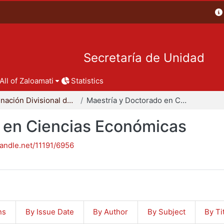
Secretaría de Unidad
All of Zaloamati
Statistics
Coordinación Divisional de Posgrado
Maestría y Doctorado en Ciencias Económicas
 en Ciencias Económicas
handle.net/11191/6956
ns
By Issue Date
By Author
By Subject
By Ti