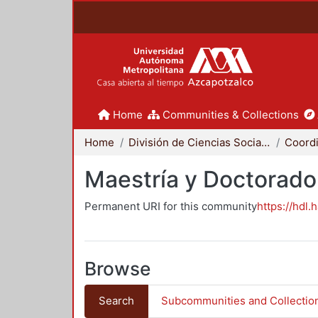
Home
Communities & Collections
Home
División de Ciencias Sociales y Humanidades
Maestría y Doctorado
Permanent URI for this community
https://hdl.
Browse
Search
Subcommunities and Collectio