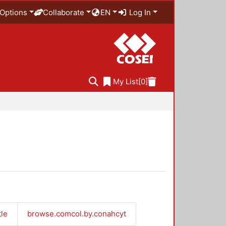
Options
Collaborate
EN
Log In
My List
[0]
tle
browse.comcol.by.conahcyt