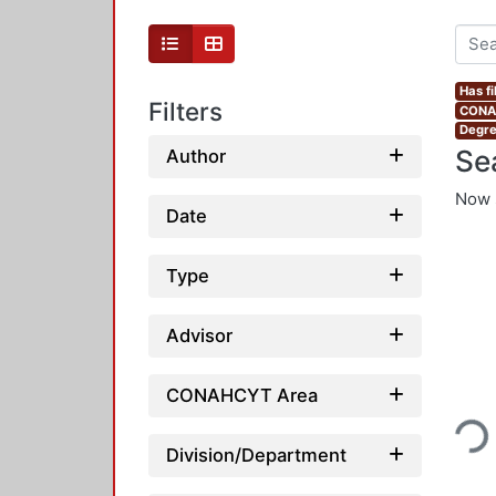
Has fi
Filters
CONAH
Degre
Se
Author
Now 
Date
Type
Advisor
Loading
CONAHCYT Area
Division/Department