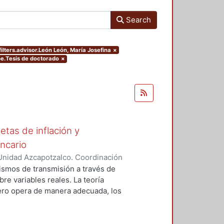
Search
filters.advisor.León León, María Josefina
×
pe.Tesis de doctorado
×
tas de inflación y
ncario
Unidad Azcapotzalco. Coordinación
errez, Cesar Daniel
ismos de transmisión a través de
bre variables reales. La teoría
ero opera de manera adecuada, los
 sobre variables como la
n embargo la mayoría de los
oncentran en problemas sobre la