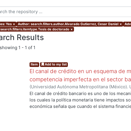
les: Yes
×
Author: search.filters.author.Alvarado Gutierrez, Cesar Daniel
×
Advi
 search.filters.itemtype.Tesis de doctorado
×
arch Results
showing
1 - 1 of 1
Item
Add to my list
El canal de crédito en un esquema de me
competencia imperfecta en el sector ba
(
Universidad Autónoma Metropolitana (México). 
de Servicios de Información.
,
2017
)
Alvarado Guti
El canal de crédito bancario es uno de los mecan
los cuales la política monetaria tiene impactos so
económica señala que cuando el sistema financi
impactos de las decisiones de política monetaria
producción y empleo pueden ser amplificados; si
trabajos teóricos sobre el canal de crédito se c