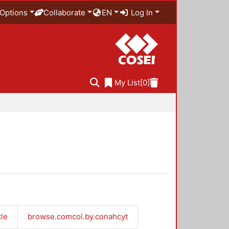
Options
Collaborate
EN
Log In
My List
[0]
tle
browse.comcol.by.conahcyt