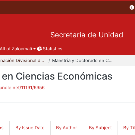
Secretaría de Unidad
All of Zaloamati
Statistics
Coordinación Divisional de Posgrado
Maestría y Doctorado en Ciencias Económicas
 en Ciencias Económicas
handle.net/11191/6956
ns
By Issue Date
By Author
By Subject
By Ti