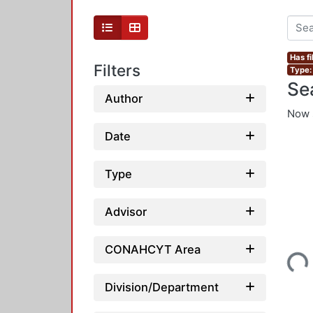
Has fi
Filters
Type:
Se
Author
Now 
Date
Type
Advisor
Loading...
CONAHCYT Area
Division/Department