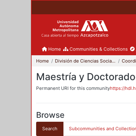
Home
Communities & Collections
Home
División de Ciencias Sociales y Humanidades
Maestría y Doctorado
Permanent URI for this community
https://hdl.
Browse
Search
Subcommunities and Collectio