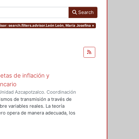
Search
sor: search.filters.advisor.León León, María Josefina
×
tas de inflación y
ncario
Unidad Azcapotzalco. Coordinación
errez, Cesar Daniel
ismos de transmisión a través de
bre variables reales. La teoría
ero opera de manera adecuada, los
 sobre variables como la
n embargo la mayoría de los
oncentran en problemas sobre la