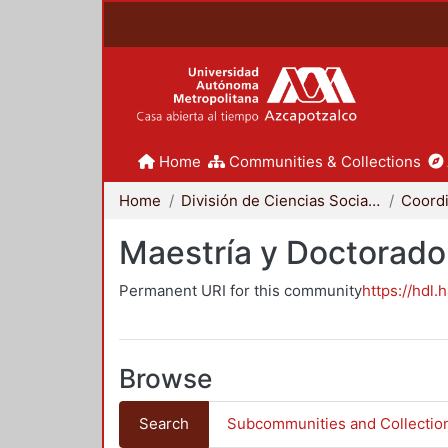
Home
Communities & Collections
Home
División de Ciencias Sociales y Humanidades
Maestría y Doctorado
Permanent URI for this community
https://hdl.
Browse
Search
Subcommunities and Collectio