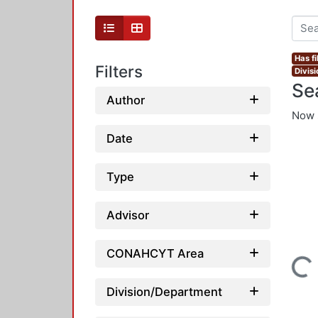
Has fi
Filters
Divis
Se
Author
Now 
Date
Type
Advisor
CONAHCYT Area
Loading...
Division/Department