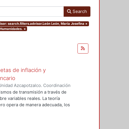
Search
sor: search.filters.advisor.León León, María Josefina
×
y Humanidades.
×
tas de inflación y
ncario
Unidad Azcapotzalco. Coordinación
errez, Cesar Daniel
ismos de transmisión a través de
bre variables reales. La teoría
ero opera de manera adecuada, los
 sobre variables como la
n embargo la mayoría de los
oncentran en problemas sobre la