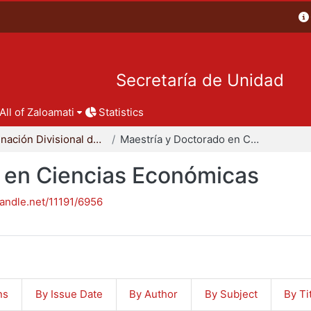
Secretaría de Unidad
All of Zaloamati
Statistics
Coordinación Divisional de Posgrado
Maestría y Doctorado en Ciencias Económicas
 en Ciencias Económicas
handle.net/11191/6956
ns
By Issue Date
By Author
By Subject
By Ti