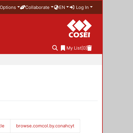
Options
Collaborate
EN
Log In
My List
[0]
tle
browse.comcol.by.conahcyt