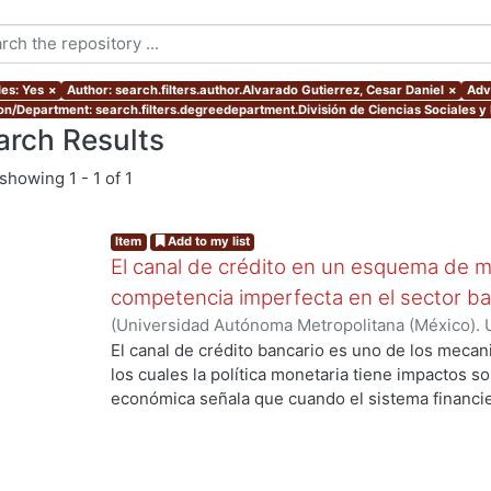
les: Yes
×
Author: search.filters.author.Alvarado Gutierrez, Cesar Daniel
×
Advi
ion/Department: search.filters.degreedepartment.División de Ciencias Sociales 
arch Results
showing
1 - 1 of 1
Item
Add to my list
El canal de crédito en un esquema de me
competencia imperfecta en el sector ba
(
Universidad Autónoma Metropolitana (México). 
de Servicios de Información.
,
2017
)
Alvarado Guti
El canal de crédito bancario es uno de los mecan
los cuales la política monetaria tiene impactos so
económica señala que cuando el sistema financi
impactos de las decisiones de política monetaria
producción y empleo pueden ser amplificados; si
trabajos teóricos sobre el canal de crédito se c