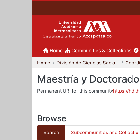
Home
Communities & Collections
Home
División de Ciencias Sociales y Humanidades
Maestría y Doctorado
Permanent URI for this community
https://hdl.
Browse
Search
Subcommunities and Collectio