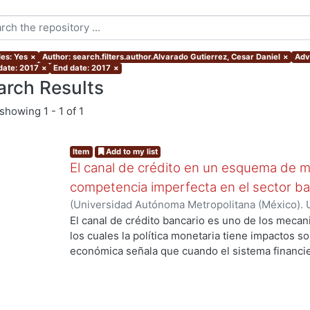
les: Yes
×
Author: search.filters.author.Alvarado Gutierrez, Cesar Daniel
×
Advi
 date: 2017
×
End date: 2017
×
arch Results
showing
1 - 1 of 1
Item
Add to my list
El canal de crédito en un esquema de me
competencia imperfecta en el sector ba
(
Universidad Autónoma Metropolitana (México). 
de Servicios de Información.
,
2017
)
Alvarado Guti
El canal de crédito bancario es uno de los mecan
los cuales la política monetaria tiene impactos so
económica señala que cuando el sistema financi
impactos de las decisiones de política monetaria
producción y empleo pueden ser amplificados; si
trabajos teóricos sobre el canal de crédito se c