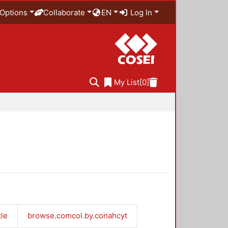
Options
Collaborate
EN
Log In
My List
[0]
tle
browse.comcol.by.conahcyt