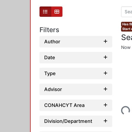
Has fi
Filters
Start
Se
Author
Now 
Date
Type
Advisor
Loading...
CONAHCYT Area
Division/Department