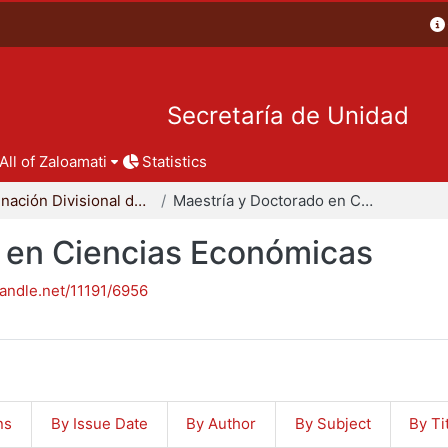
Secretaría de Unidad
All of Zaloamati
Statistics
Coordinación Divisional de Posgrado
Maestría y Doctorado en Ciencias Económicas
 en Ciencias Económicas
handle.net/11191/6956
ns
By Issue Date
By Author
By Subject
By Ti