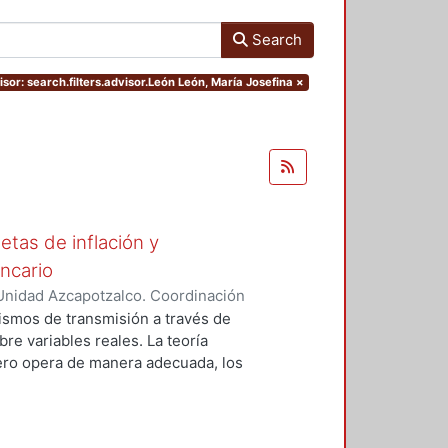
Search
sor: search.filters.advisor.León León, María Josefina
×
tas de inflación y
ncario
Unidad Azcapotzalco. Coordinación
errez, Cesar Daniel
ismos de transmisión a través de
bre variables reales. La teoría
ero opera de manera adecuada, los
 sobre variables como la
n embargo la mayoría de los
oncentran en problemas sobre la