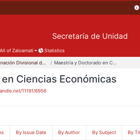
Secretaría de Unidad
All of Zaloamati
Statistics
Coordinación Divisional de Posgrado
Maestría y Doctorado en Ciencias Económicas
 en Ciencias Económicas
handle.net/11191/6956
ns
By Issue Date
By Author
By Subject
By Ti