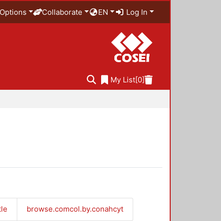
Options
Collaborate
EN
Log In
My List
[0]
tle
browse.comcol.by.conahcyt