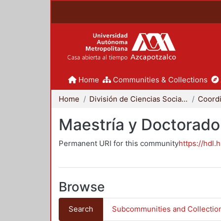
Home
Communities & Collections
Home
División de Ciencias Sociales y Humanidades
Maestría y Doctorado
Permanent URI for this community
https://hdl.
Browse
Search
Subcommunities and Collectio