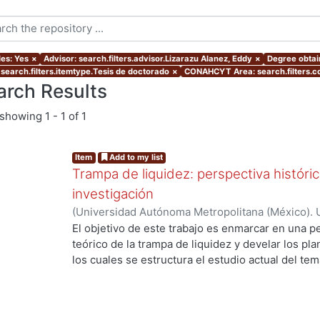
les: Yes
×
Advisor: search.filters.advisor.Lizarazu Alanez, Eddy
×
Degree obtain
 search.filters.itemtype.Tesis de doctorado
×
CONAHCYT Area: search.filters.
arch Results
showing
1 - 1 of 1
Item
Add to my list
Trampa de liquidez: perspectiva históri
investigación
(
Universidad Autónoma Metropolitana (México). 
de Servicios de Información.
,
2017-06
)
Ugarte Pi
El objetivo de este trabajo es enmarcar en una per
teórico de la trampa de liquidez y develar los pl
ng...
los cuales se estructura el estudio actual del te
abundante literatura relacionada con el concept
profundizando sólo dos vertientes representativ
dominante. Así, la visión keynesiana ortodoxa es