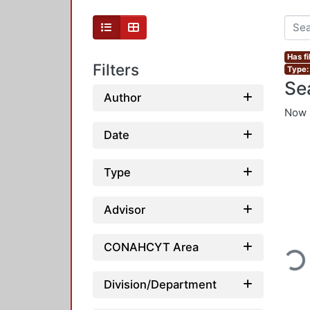
Has fi
Filters
Type:
Se
Author
Now 
Date
Type
Advisor
Loadi
CONAHCYT Area
Division/Department