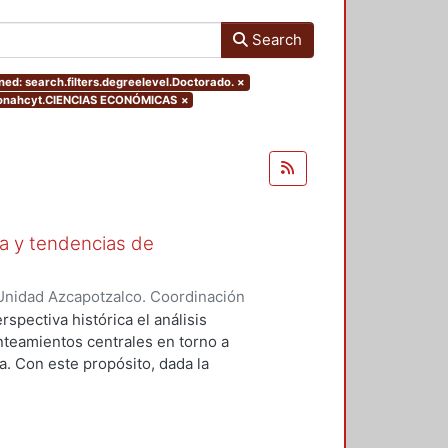
Search
ed: search.filters.degreelevel.Doctorado.
×
conahcyt.CIENCIAS ECONÓMICAS
×
ca y tendencias de
Unidad Azcapotzalco. Coordinación
neda, Eva
spectiva histórica el análisis
anteamientos centrales en torno a
ma. Con este propósito, dada la
o, hemos emprendido nuestra tarea
as de la corriente macroeconómica
tá representada por los trabajos de