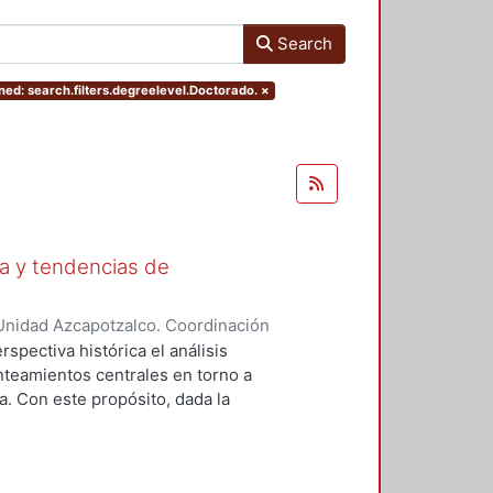
Search
ed: search.filters.degreelevel.Doctorado.
×
ca y tendencias de
Unidad Azcapotzalco. Coordinación
neda, Eva
spectiva histórica el análisis
anteamientos centrales en torno a
ma. Con este propósito, dada la
o, hemos emprendido nuestra tarea
as de la corriente macroeconómica
tá representada por los trabajos de