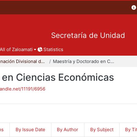
Secretaría de Unidad
All of Zaloamati
Statistics
Coordinación Divisional de Posgrado
Maestría y Doctorado en Ciencias Económicas
 en Ciencias Económicas
handle.net/11191/6956
ns
By Issue Date
By Author
By Subject
By Ti