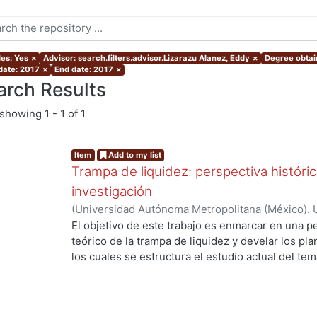
les: Yes
×
Advisor: search.filters.advisor.Lizarazu Alanez, Eddy
×
Degree obtain
 date: 2017
×
End date: 2017
×
arch Results
showing
1 - 1 of 1
Item
Add to my list
Trampa de liquidez: perspectiva históri
investigación
(
Universidad Autónoma Metropolitana (México). 
de Servicios de Información.
,
2017-06
)
Ugarte Pi
El objetivo de este trabajo es enmarcar en una per
teórico de la trampa de liquidez y develar los pl
los cuales se estructura el estudio actual del te
abundante literatura relacionada con el concept
profundizando sólo dos vertientes representativ
dominante. Así, la visión keynesiana ortodoxa es