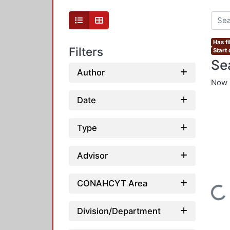
Has fi
Filters
Start
Se
Author
Now 
Date
Type
Advisor
CONAHCYT Area
Loading...
Division/Department