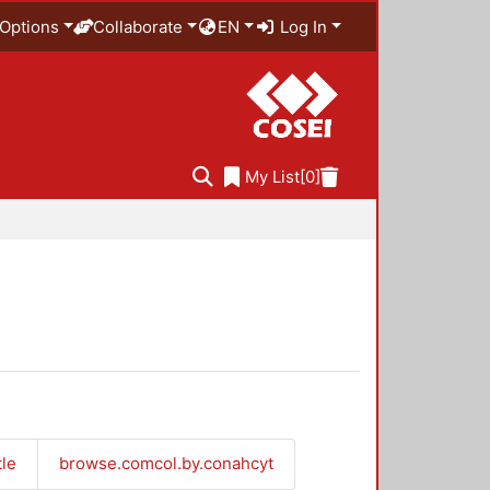
Options
Collaborate
EN
Log In
My List
[0]
tle
browse.comcol.by.conahcyt