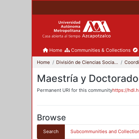
Home
Communities & Collections
Home
División de Ciencias Sociales y Humanidades
Maestría y Doctorado
Permanent URI for this community
https://hdl.
Browse
Search
Subcommunities and Collectio