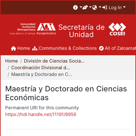
Log In
Secretaría de
Unidad
Home
Communities & Collections
All of Zaloamat
Home
División de Ciencias Sociales y Humanidades
Coordinación Divisional de Posgrado
Maestría y Doctorado en Ciencias Económicas
Maestría y Doctorado en Ciencias
Económicas
Permanent URI for this community
https://hdl.handle.net/11191/6956