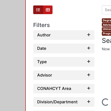
Degre
Filters
Advis
Unive
Progr
Author
Se
Date
Now 
Type
Advisor
CONAHCYT Area
Loading...
Division/Department