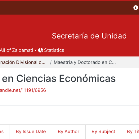
Secretaría de Unidad
All of Zaloamati
Statistics
Coordinación Divisional de Posgrado
Maestría y Doctorado en Ciencias Económicas
 en Ciencias Económicas
handle.net/11191/6956
ns
By Issue Date
By Author
By Subject
By Ti