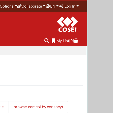
Options
Collaborate
EN
Log In
My List
[0]
tle
browse.comcol.by.conahcyt