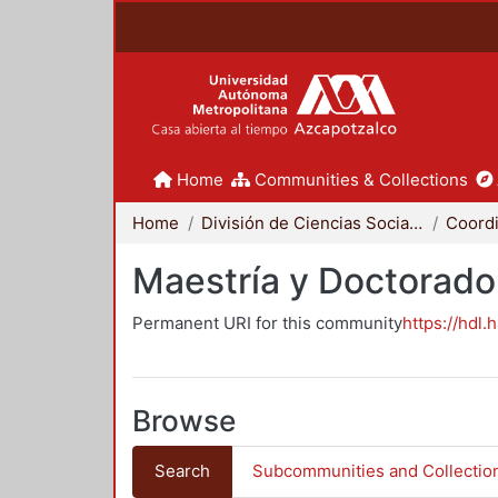
Home
Communities & Collections
Home
División de Ciencias Sociales y Humanidades
Maestría y Doctorado
Permanent URI for this community
https://hdl.
Browse
Search
Subcommunities and Collectio