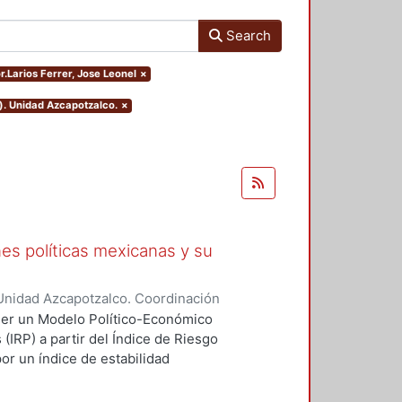
Search
r.Larios Ferrer, Jose Leonel
×
). Unidad Azcapotzalco.
×
ones políticas mexicanas y su
Unidad Azcapotzalco. Coordinación
rer, Jose Leonel
oner un Modelo Político-Económico
(IRP) a partir del Índice de Riesgo
or un índice de estabilidad
bilidad económica a partir de la
 recurre a la consulta y