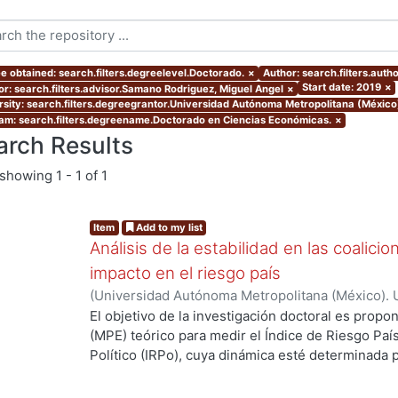
e obtained: search.filters.degreelevel.Doctorado.
×
Author: search.filters.autho
Start date: 2019
×
or: search.filters.advisor.Samano Rodriguez, Miguel Angel
×
rsity: search.filters.degreegrantor.Universidad Autónoma Metropolitana (México
am: search.filters.degreename.Doctorado en Ciencias Económicas.
×
arch Results
showing
1 - 1 of 1
Item
Add to my list
Análisis de la estabilidad en las coalici
impacto en el riesgo país
(
Universidad Autónoma Metropolitana (México). 
de Servicios de Información.
,
2019-01
)
Larios Fer
El objetivo de la investigación doctoral es prop
(MPE) teórico para medir el Índice de Riesgo País 
Político (IRPo), cuya dinámica esté determinada p
coalicional. El MPE debe permitir analizar la esta
estabilidad política de México. Para lo anterior se