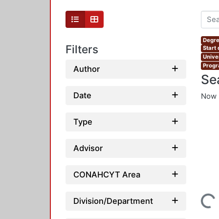
Degre
Filters
Start
Unive
Progr
Author
Se
Date
Now 
Type
Advisor
CONAHCYT Area
Loading...
Division/Department