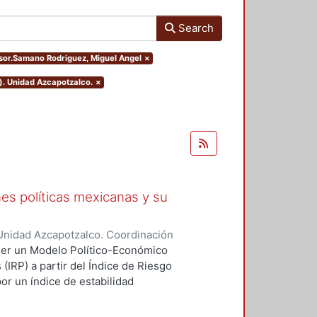
Search
visor.Samano Rodriguez, Miguel Angel
×
). Unidad Azcapotzalco.
×
ones políticas mexicanas y su
Unidad Azcapotzalco. Coordinación
rer, Jose Leonel
oner un Modelo Político-Económico
(IRP) a partir del Índice de Riesgo
or un índice de estabilidad
bilidad económica a partir de la
 recurre a la consulta y