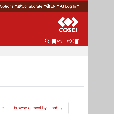
Options
Collaborate
EN
Log In
My List
[0]
tle
browse.comcol.by.conahcyt