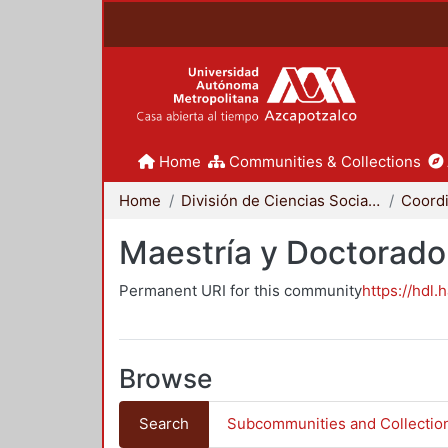
Home
Communities & Collections
Home
División de Ciencias Sociales y Humanidades
Maestría y Doctorado
Permanent URI for this community
https://hdl.
Browse
Search
Subcommunities and Collectio