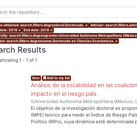
e obtained: search.filters.degreelevel.Doctorado.
×
Advisor: search.filters.ad
 date: 2019
×
End date: 2019
×
rsity: search.filters.degreegrantor.Universidad Autónoma Metropolitana (México
am: search.filters.degreename.Doctorado en Ciencias Económicas.
×
arch Results
showing
1 - 1 of 1
Item
Add to my list
Análisis de la estabilidad en las coalici
impacto en el riesgo país
(
Universidad Autónoma Metropolitana (México). 
de Servicios de Información.
,
2019-01
)
Larios Fer
El objetivo de la investigación doctoral es prop
(MPE) teórico para medir el Índice de Riesgo País 
Político (IRPo), cuya dinámica esté determinada p
coalicional. El MPE debe permitir analizar la esta
estabilidad política de México. Para lo anterior se