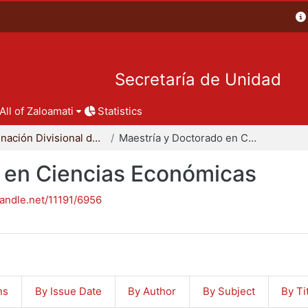
Secretaría de Unidad
All of Zaloamati
Statistics
Coordinación Divisional de Posgrado
Maestría y Doctorado en Ciencias Económicas
 en Ciencias Económicas
handle.net/11191/6956
ns
By Issue Date
By Author
By Subject
By Ti