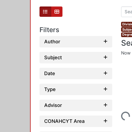
Divis
Filters
Subjec
Degre
Se
Author
Now 
Subject
Date
Type
Advisor
Loading...
CONAHCYT Area