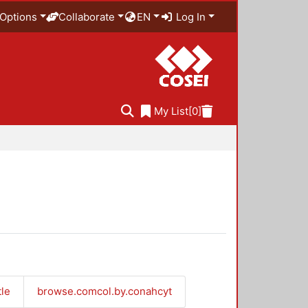
Options
Collaborate
EN
Log In
My List
[0]
tle
browse.comcol.by.conahcyt