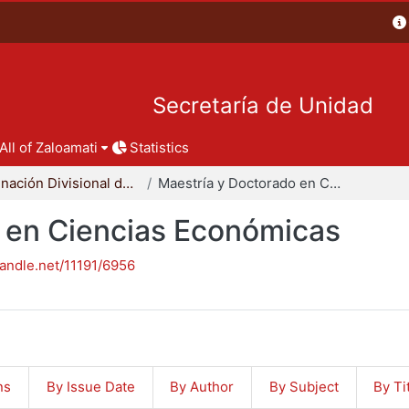
Secretaría de Unidad
All of Zaloamati
Statistics
Coordinación Divisional de Posgrado
Maestría y Doctorado en Ciencias Económicas
 en Ciencias Económicas
handle.net/11191/6956
ns
By Issue Date
By Author
By Subject
By Ti