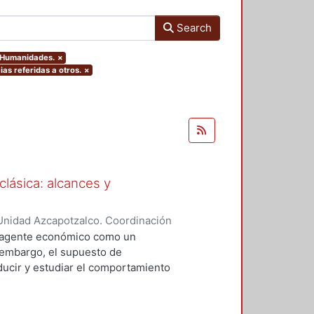
Search
y Humanidades.
×
ias referidas a otros.
×
clásica: alcances y
Unidad Azcapotzalco. Coordinación
res, Gabriela Lizeth
l agente económico como un
 embargo, el supuesto de
oducir y estudiar el comportamiento
sica. Así pues, resulta interesante
 reconocer los alcances y las
irse en una teoría capaz de