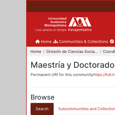
Home
Communities & Collections
Home
División de Ciencias Sociales y Humanidades
Maestría y Doctorado
Permanent URI for this community
https://hdl.
Browse
Search
Subcommunities and Collectio