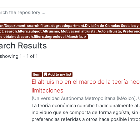
ion/Department: search.filters.degreedepartment.División de Ciencias Sociales 
t: search.filters.subject.Altruismo, Motivación altruista, Acto altruista, Preferenc
e obtained: search.filters.degreelevel.Maestría.
×
arch Results
showing
1 - 1 of 1
Item
Add to my list
El altruismo en el marco de la teoría neo
limitaciones
(
Universidad Autónoma Metropolitana (México). 
de Servicios de Información.
,
2016
)
Pimentel Lina
La teoría económica concibe tradicionalmente a
individuo que se comporta de forma egoísta, sin
preferencias referidas a otros hace posible intr
altruista en el marco analítico de la teoría neoclá
realizar un análisis crítico de este enfoque, para
limitaciones que presenta en su afán de constitu