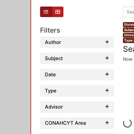
Divis
Filters
Subjec
Unive
Type:
Author
Se
Subject
Now 
Date
Type
Advisor
Loadin
CONAHCYT Area