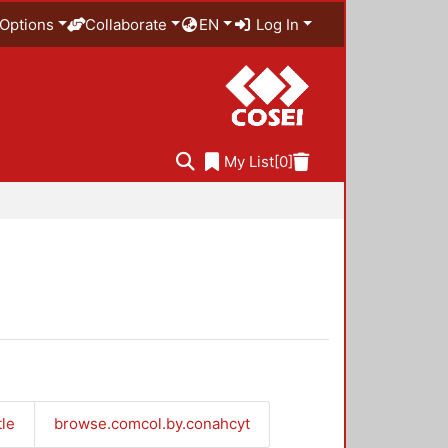
Options
Collaborate
EN
Log In
My List
[0]
tle
browse.comcol.by.conahcyt