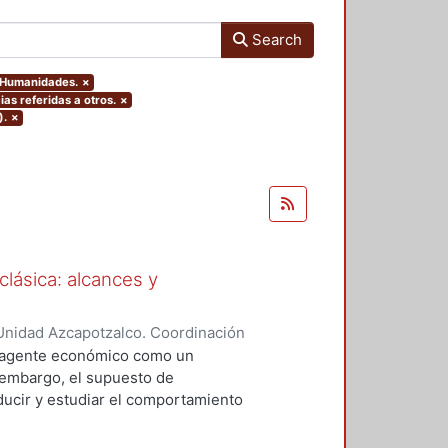
Search
y Humanidades.
×
ias referidas a otros.
×
).
×
clásica: alcances y
Unidad Azcapotzalco. Coordinación
res, Gabriela Lizeth
l agente económico como un
 embargo, el supuesto de
oducir y estudiar el comportamiento
sica. Así pues, resulta interesante
 reconocer los alcances y las