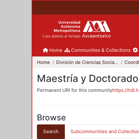
Home
Communities & Collections
Home
División de Ciencias Sociales y Humanidades
Maestría y Doctorado
Permanent URI for this community
https://hdl.
Browse
Search
Subcommunities and Collectio