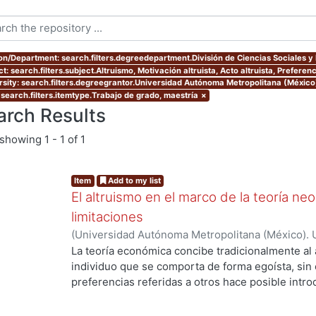
ion/Department: search.filters.degreedepartment.División de Ciencias Sociales 
t: search.filters.subject.Altruismo, Motivación altruista, Acto altruista, Preferenc
rsity: search.filters.degreegrantor.Universidad Autónoma Metropolitana (México
 search.filters.itemtype.Trabajo de grado, maestría
×
arch Results
showing
1 - 1 of 1
Item
Add to my list
El altruismo en el marco de la teoría neo
limitaciones
(
Universidad Autónoma Metropolitana (México). 
de Servicios de Información.
,
2016
)
Pimentel Lina
La teoría económica concibe tradicionalmente a
individuo que se comporta de forma egoísta, sin
preferencias referidas a otros hace posible intr
g...
altruista en el marco analítico de la teoría neoclá
realizar un análisis crítico de este enfoque, para