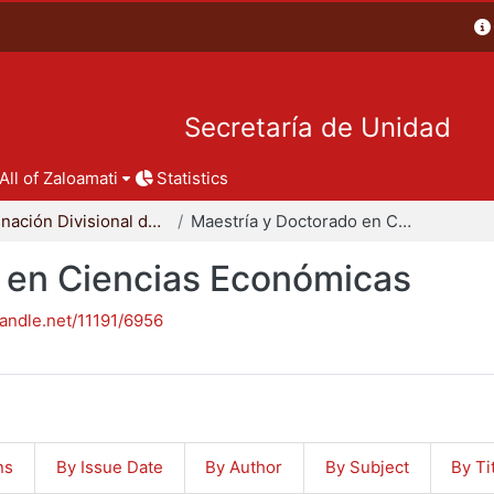
Secretaría de Unidad
All of Zaloamati
Statistics
Coordinación Divisional de Posgrado
Maestría y Doctorado en Ciencias Económicas
 en Ciencias Económicas
handle.net/11191/6956
ns
By Issue Date
By Author
By Subject
By Ti