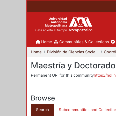
Home
Communities & Collections
Home
División de Ciencias Sociales y Humanidades
Maestría y Doctorado
Permanent URI for this community
https://hdl.
Browse
Search
Subcommunities and Collectio