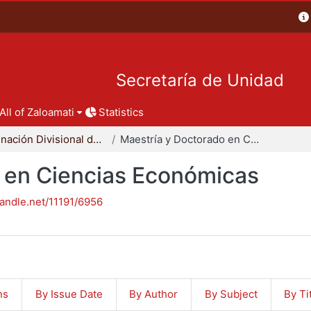
Secretaría de Unidad
All of Zaloamati
Statistics
Coordinación Divisional de Posgrado
Maestría y Doctorado en Ciencias Económicas
 en Ciencias Económicas
handle.net/11191/6956
ns
By Issue Date
By Author
By Subject
By Ti