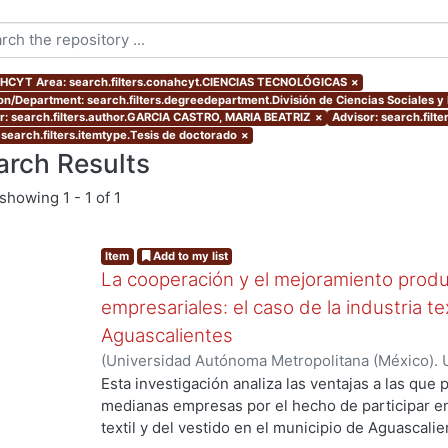
CYT Area: search.filters.conahcyt.CIENCIAS TECNOLÓGICAS
×
ion/Department: search.filters.degreedepartment.División de Ciencias Sociales 
r: search.filters.author.GARCIA CASTRO, MARIA BEATRIZ
×
Advisor: search.fil
 search.filters.itemtype.Tesis de doctorado
×
arch Results
showing
1 - 1 of 1
Item
Add to my list
La cooperación y el mejoramiento produ
empresariales: el caso de la industria te
Aguascalientes
(
Universidad Autónoma Metropolitana (México). 
de Servicios de Información.
,
2006-03
)
GARCIA 
Esta investigación analiza las ventajas a las qu
medianas empresas por el hecho de participar e
textil y del vestido en el municipio de Aguascali