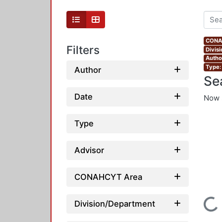
CONAH
Filters
Divis
Autho
Type:
Author
Se
Date
Now 
Type
Advisor
CONAHCYT Area
Loading...
Division/Department