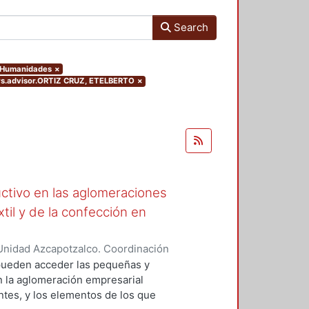
Search
y Humanidades
×
ters.advisor.ORTIZ CRUZ, ETELBERTO
×
ctivo en las aglomeraciones
xtil y de la confección en
Unidad Azcapotzalco. Coordinación
CASTRO, MARIA BEATRIZ
e pueden acceder las pequeñas y
n la aglomeración empresarial
entes, y los elementos de los que