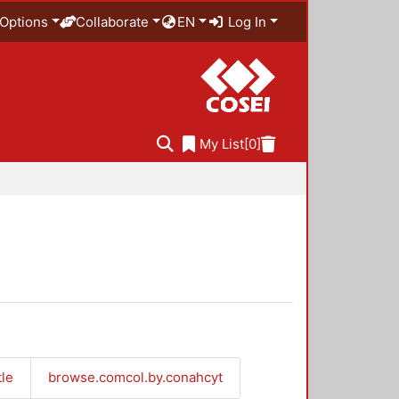
Options
Collaborate
EN
Log In
My List
[0]
tle
browse.comcol.by.conahcyt