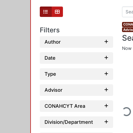
CONAH
Filters
Advis
Se
Author
Now 
Date
Type
Advisor
Loadi
CONAHCYT Area
Division/Department