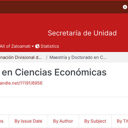
Secretaría de Unidad
All of Zaloamati
Statistics
Coordinación Divisional de Posgrado
Maestría y Doctorado en Ciencias Económicas
 en Ciencias Económicas
handle.net/11191/6956
ns
By Issue Date
By Author
By Subject
By Ti