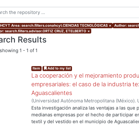
CYT Area: search.filters.conahcyt.CIENCIAS TECNOLÓGICAS
×
Author: searc
or: search.filters.advisor.ORTIZ CRUZ, ETELBERTO
×
arch Results
showing
1 - 1 of 1
Item
Add to my list
La cooperación y el mejoramiento produ
empresariales: el caso de la industria te
Aguascalientes
(
Universidad Autónoma Metropolitana (México). 
ng...
de Servicios de Información.
,
2006-03
)
GARCIA 
Esta investigación analiza las ventajas a las qu
medianas empresas por el hecho de participar e
textil y del vestido en el municipio de Aguascali
depende alcanzarlas. Contribuye a la discusión d
la pertenencia a una aglomeración posibilita el 