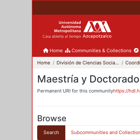
Home
Communities & Collections
Home
División de Ciencias Sociales y Humanidades
Maestría y Doctorado
Permanent URI for this community
https://hdl.
Browse
Search
Subcommunities and Collectio