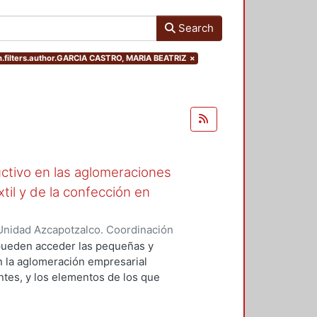
Search
h.filters.author.GARCIA CASTRO, MARIA BEATRIZ
×
ctivo en las aglomeraciones
xtil y de la confección en
Unidad Azcapotzalco. Coordinación
CASTRO, MARIA BEATRIZ
e pueden acceder las pequeñas y
n la aglomeración empresarial
entes, y los elementos de los que
e las condiciones bajo las cuales
mejoramiento productivo, lo que