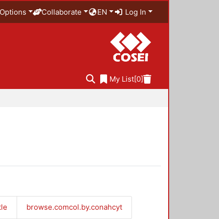
Options
Collaborate
EN
Log In
My List
[0]
tle
browse.comcol.by.conahcyt