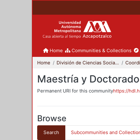
Home
Communities & Collections
Home
División de Ciencias Sociales y Humanidades
Maestría y Doctorado
Permanent URI for this community
https://hdl.
Browse
Search
Subcommunities and Collectio