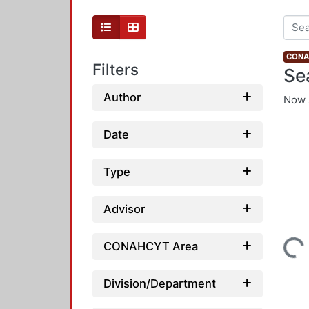
CONAH
Filters
Se
Author
Now 
Date
Type
Advisor
Loading...
CONAHCYT Area
Division/Department