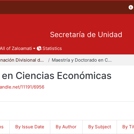
Secretaría de Unidad
All of Zaloamati
Statistics
Coordinación Divisional de Posgrado
Maestría y Doctorado en Ciencias Económicas
 en Ciencias Económicas
handle.net/11191/6956
ns
By Issue Date
By Author
By Subject
By Ti