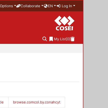
Options
Collaborate
EN
Log In
My List
[0]
tle
browse.comcol.by.conahcyt