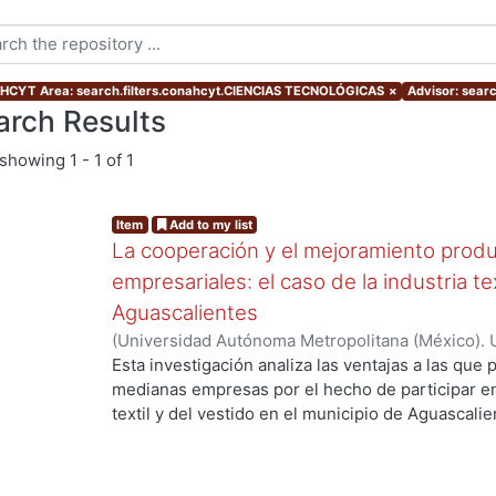
CYT Area: search.filters.conahcyt.CIENCIAS TECNOLÓGICAS
×
Advisor: sear
arch Results
showing
1 - 1 of 1
Item
Add to my list
La cooperación y el mejoramiento produ
empresariales: el caso de la industria te
Aguascalientes
(
Universidad Autónoma Metropolitana (México). 
de Servicios de Información.
,
2006-03
)
GARCIA 
Esta investigación analiza las ventajas a las qu
medianas empresas por el hecho de participar e
textil y del vestido en el municipio de Aguascali
depende alcanzarlas. Contribuye a la discusión d
la pertenencia a una aglomeración posibilita el 
pasa necesariamente por el intercambio de infor