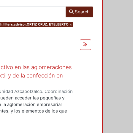
Search
ch.filters.advisor.ORTIZ CRUZ, ETELBERTO
×
ctivo en las aglomeraciones
xtil y de la confección en
Unidad Azcapotzalco. Coordinación
CASTRO, MARIA BEATRIZ
e pueden acceder las pequeñas y
n la aglomeración empresarial
entes, y los elementos de los que
e las condiciones bajo las cuales
mejoramiento productivo, lo que
mación. También contribuye a la