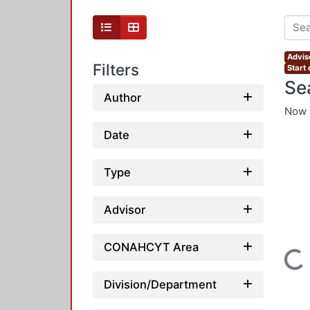
Advis
Filters
Start
Se
Author
Now 
Date
Type
Advisor
CONAHCYT Area
Loading...
Division/Department