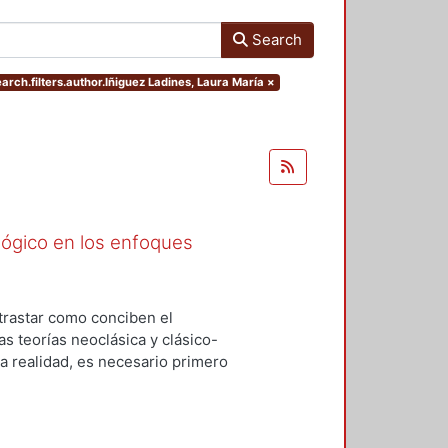
Search
arch.filters.author.Iñiguez Ladines, Laura María
×
ógico en los enfoques
trastar como conciben el
s teorías neoclásica y clásico-
la realidad, es necesario primero
nfoques. Esta investigación será a
n explicativa y el método que se