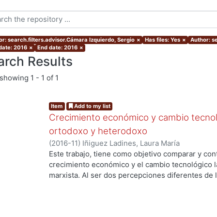
or: search.filters.advisor.Cámara Izquierdo, Sergio
×
Has files: Yes
×
Author: se
 date: 2016
×
End date: 2016
×
arch Results
showing
1 - 1 of 1
Item
Add to my list
Crecimiento económico y cambio tecnol
ortodoxo y heterodoxo
(
2016-11
)
Iñiguez Ladines, Laura María
Este trabajo, tiene como objetivo comparar y con
crecimiento económico y el cambio tecnológico la
marxista. Al ser dos percepciones diferentes de 
entender las teorías del crecimiento de los dos e
nivel teórico por este motivo es una investigació
usará es el analítico-sintético.