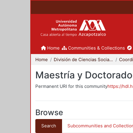
Home
Communities & Collections
Home
División de Ciencias Sociales y Humanidades
Maestría y Doctorado
Permanent URI for this community
https://hdl.
Browse
Search
Subcommunities and Collectio