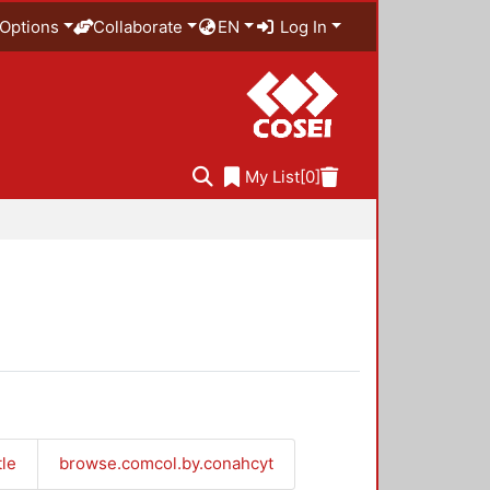
Options
Collaborate
EN
Log In
My List
[0]
tle
browse.comcol.by.conahcyt