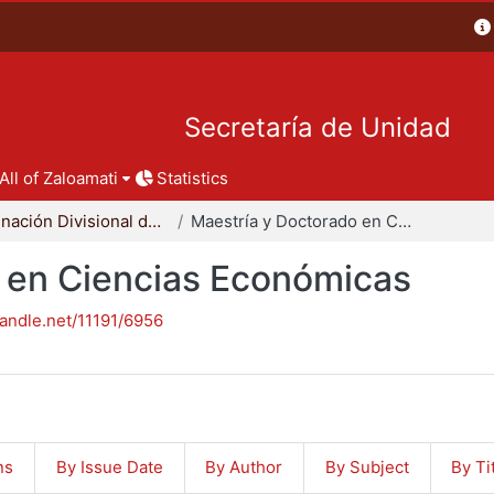
Secretaría de Unidad
All of Zaloamati
Statistics
Coordinación Divisional de Posgrado
Maestría y Doctorado en Ciencias Económicas
 en Ciencias Económicas
handle.net/11191/6956
ns
By Issue Date
By Author
By Subject
By Ti