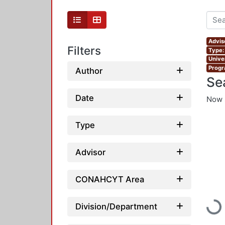
Advis
Filters
Type:
Unive
Progr
Author
Se
Date
Now 
Type
Advisor
CONAHCYT Area
Load
Division/Department