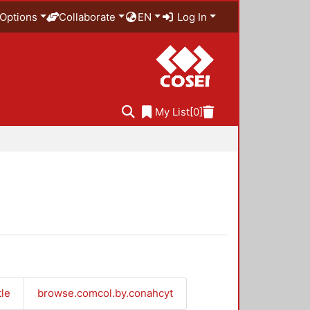
Options
Collaborate
EN
Log In
My List
[0]
tle
browse.comcol.by.conahcyt