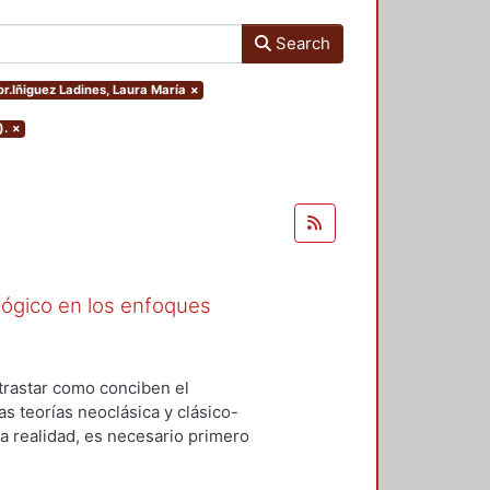
Search
or.Iñiguez Ladines, Laura María
×
).
×
ógico en los enfoques
trastar como conciben el
s teorías neoclásica y clásico-
la realidad, es necesario primero
nfoques. Esta investigación será a
n explicativa y el método que se