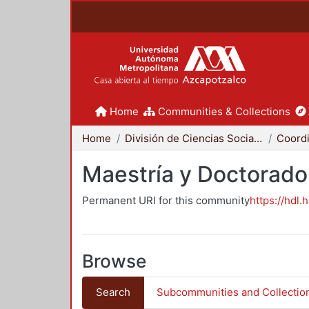
Home
Communities & Collections
Home
División de Ciencias Sociales y Humanidades
Maestría y Doctorado
Permanent URI for this community
https://hdl.
Browse
Search
Subcommunities and Collectio