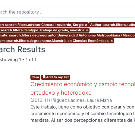
or: search.filters.advisor.Cámara Izquierdo, Sergio
×
Author: search.filters.auth
 search.filters.itemtype.Trabajo de grado, maestría
×
rsity: search.filters.degreegrantor.Universidad Autónoma Metropolitana (México
am: search.filters.degreename.Maestría en Ciencias Económicas.
×
arch Results
showing
1 - 1 of 1
Item
Add to my list
Crecimiento económico y cambio tecnol
ortodoxo y heterodoxo
(
2016-11
)
Iñiguez Ladines, Laura María
Este trabajo, tiene como objetivo comparar y con
crecimiento económico y el cambio tecnológico la
marxista. Al ser dos percepciones diferentes de 
ing...
entender las teorías del crecimiento de los dos e
nivel teórico por este motivo es una investigació