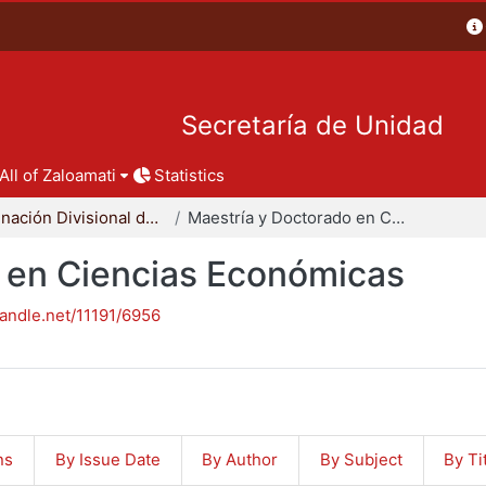
Secretaría de Unidad
All of Zaloamati
Statistics
Coordinación Divisional de Posgrado
Maestría y Doctorado en Ciencias Económicas
 en Ciencias Económicas
handle.net/11191/6956
ns
By Issue Date
By Author
By Subject
By Ti