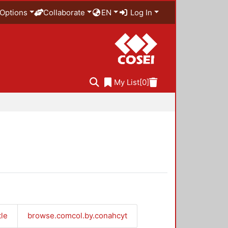
Options
Collaborate
EN
Log In
My List
[0]
tle
browse.comcol.by.conahcyt