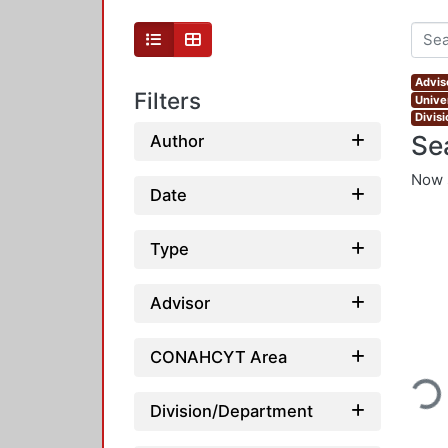
Advis
Filters
Unive
Divis
Se
Author
Now 
Date
Type
Advisor
Loading...
CONAHCYT Area
Division/Department