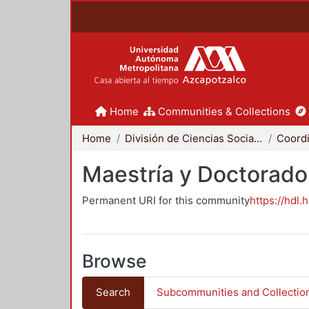
Home
Communities & Collections
Home
División de Ciencias Sociales y Humanidades
Maestría y Doctorado
Permanent URI for this community
https://hdl.
Browse
Search
Subcommunities and Collectio