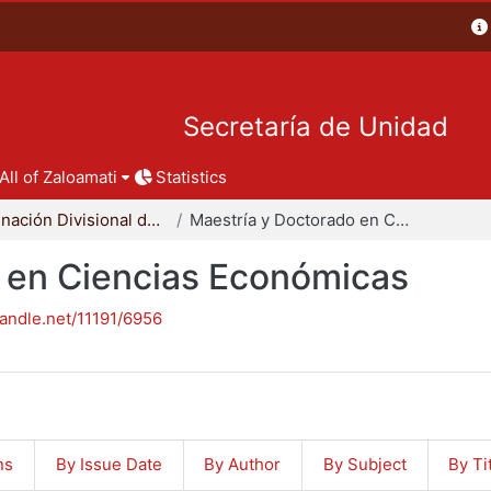
Secretaría de Unidad
All of Zaloamati
Statistics
Coordinación Divisional de Posgrado
Maestría y Doctorado en Ciencias Económicas
 en Ciencias Económicas
handle.net/11191/6956
ns
By Issue Date
By Author
By Subject
By Ti