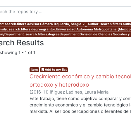
or: search.filters.advisor.Cámara Izquierdo, Sergio
×
Author: search.filters.auth
rsity: search.filters.degreegrantor.Universidad Autónoma Metropolitana (México
ion/Department: search.filters.degreedepartment.División de Ciencias Sociales 
arch Results
showing
1 - 1 of 1
Item
Add to my list
Crecimiento económico y cambio tecnol
ortodoxo y heterodoxo
(
2016-11
)
Iñiguez Ladines, Laura María
Este trabajo, tiene como objetivo comparar y con
crecimiento económico y el cambio tecnológico la
marxista. Al ser dos percepciones diferentes de 
entender las teorías del crecimiento de los dos e
nivel teórico por este motivo es una investigació
usará es el analítico-sintético.