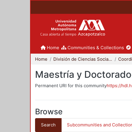
Home
Communities & Collections
Home
División de Ciencias Sociales y Humanidades
Maestría y Doctorado
Permanent URI for this community
https://hdl.
Browse
Search
Subcommunities and Collectio