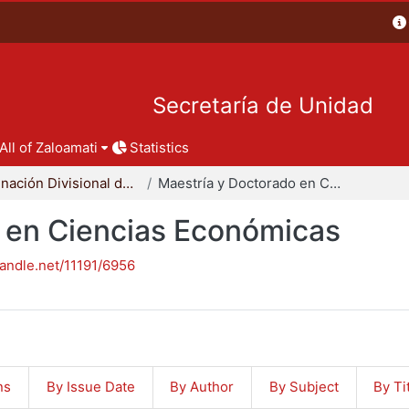
Secretaría de Unidad
All of Zaloamati
Statistics
Coordinación Divisional de Posgrado
Maestría y Doctorado en Ciencias Económicas
 en Ciencias Económicas
handle.net/11191/6956
ns
By Issue Date
By Author
By Subject
By Ti