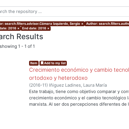
or: search.filters.advisor.Cámara Izquierdo, Sergio
×
Author: search.filters.auth
 date: 2016
×
End date: 2016
×
arch Results
showing
1 - 1 of 1
Item
Add to my list
Crecimiento económico y cambio tecnol
ortodoxo y heterodoxo
(
2016-11
)
Iñiguez Ladines, Laura María
Este trabajo, tiene como objetivo comparar y con
.
crecimiento económico y el cambio tecnológico la
marxista. Al ser dos percepciones diferentes de 
entender las teorías del crecimiento de los dos e
nivel teórico por este motivo es una investigació
usará es el analítico-sintético.