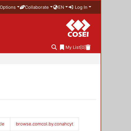
Options
Collaborate
EN
Log In
My List
[0]
tle
browse.comcol.by.conahcyt