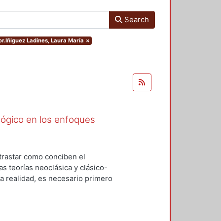
Search
or.Iñiguez Ladines, Laura María
×
ógico en los enfoques
trastar como conciben el
s teorías neoclásica y clásico-
la realidad, es necesario primero
nfoques. Esta investigación será a
n explicativa y el método que se