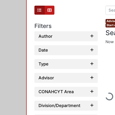
Advis
Filters
Start
Se
Author
Now 
Date
Type
Advisor
CONAHCYT Area
Loadi
Division/Department