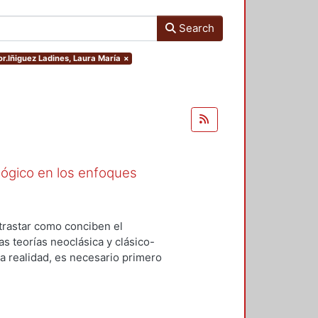
Search
or.Iñiguez Ladines, Laura María
×
ógico en los enfoques
trastar como conciben el
s teorías neoclásica y clásico-
la realidad, es necesario primero
nfoques. Esta investigación será a
n explicativa y el método que se