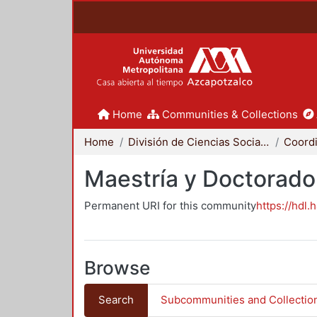
Home
Communities & Collections
Home
División de Ciencias Sociales y Humanidades
Maestría y Doctorado
Permanent URI for this community
https://hdl.
Browse
Search
Subcommunities and Collectio