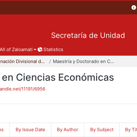
Secretaría de Unidad
All of Zaloamati
Statistics
Coordinación Divisional de Posgrado
Maestría y Doctorado en Ciencias Económicas
 en Ciencias Económicas
handle.net/11191/6956
ns
By Issue Date
By Author
By Subject
By Ti