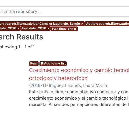
or: search.filters.advisor.Cámara Izquierdo, Sergio
×
Author: search.filters.auth
 date: 2016
×
End date: 2016
×
Has files: Yes
×
arch Results
showing
1 - 1 of 1
Item
Add to my list
Crecimiento económico y cambio tecnol
ortodoxo y heterodoxo
(
2016-11
)
Iñiguez Ladines, Laura María
Este trabajo, tiene como objetivo comparar y con
crecimiento económico y el cambio tecnológico la
marxista. Al ser dos percepciones diferentes de 
ng...
entender las teorías del crecimiento de los dos e
nivel teórico por este motivo es una investigació
usará es el analítico-sintético.