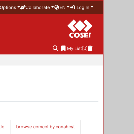
Options
Collaborate
EN
Log In
My List
[0]
tle
browse.comcol.by.conahcyt