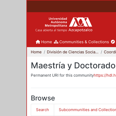
Home
Communities & Collections
Home
División de Ciencias Sociales y Humanidades
Maestría y Doctorado
Permanent URI for this community
https://hdl.
Browse
Search
Subcommunities and Collectio