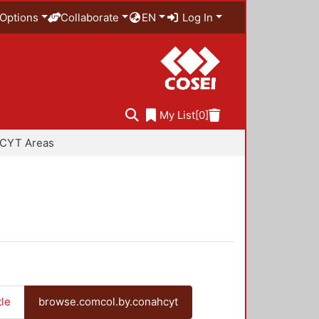
Options
Collaborate
EN
Log In
My List
[0]
CYT Areas
tle
browse.comcol.by.conahcyt