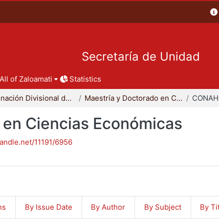
Secretaría de Unidad
All of Zaloamati
Statistics
Coordinación Divisional de Posgrado
Maestría y Doctorado en Ciencias Económicas
CONAH
 en Ciencias Económicas
handle.net/11191/6956
ns
By Issue Date
By Author
By Subject
By Ti