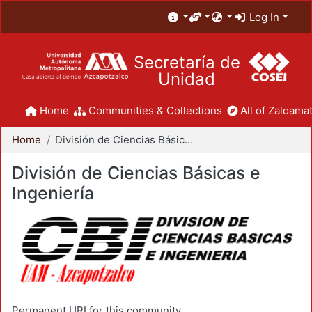
Log In
Secretaría de
Unidad
Home
Communities & Collections
All of Zaloamat
Home
División de Ciencias Básicas e Ingeniería
División de Ciencias Básicas e
Ingeniería
Permanent URI for this community