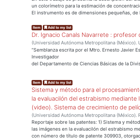
GUADARRAMA, RAYMUNDO
;
Valladares Rodrígue
un colorímetro para la estimación de concentrac
Guadarrama, Víctor Rogelio
;
Rodríguez Rodríguez
El instrumento es de dimensiones pequeñas, de 
Valverde, Erasmo
único propósito, de buena exactitud y de bajo co
proyecto tiene como justificación las dificultades
Item
Add to my list
de laboratorio a los lugares donde se recolectan
Dr. Ignacio Canals Navarrete : profesor 
que se someten a análisis en busca de contamina
(
Universidad Autónoma Metropolitana (México). 
humana y a la necesidad, en muchos casos, de tr
Canals Navarrete, Ignacio
;
Aldaz Vélez, Rosalinda
“Semblanza escrita por el Mtro. Ernesto Javier E
resultado del análisis a laboratorios de tratamie
Espinosa Herrera, Ernesto Javier, editor
Investigador
posible respuesta. El principio de medición del i
del Departamento de Ciencias Básicas de la Divi
Bouguer-Lambert-Beer, hace uso de una fuente d
Ingeniería,
nm que el Cr+6 adsorbe bien en proporción a su
UAM Azcapotzalco.” El Colegio Académico en su 
difenilcarbazida y cumple con el rango y resoluc
Item
Add to my list
día 17 de mayo de 1996,
para estos instrumentos.
Sistema y método para el procesamiento
aprobó otorgarle el nombramiento de Profesor Di
dispuesto
la evaluacilón del estrabismo mediante
en los artículos 233 fracción VI, 250 Y 253-1 de
(video). Sistema de crecimiento de pelí
y
(
Universidad Autónoma Metropolitana (México). R
Permanencia del Personal Académico.
Producción Audiovisual.
,
2013
)
Vázquez Cerón, E
Reportaje sobre las patentes: 1) Sistema y métod
Guadarrama, Víctor Rogelio
;
RODRIGUEZ RODRIGU
las imágenes en la evaluacilón del estrabismo m
BARRALES-GUADARRAMA, RAYMUNDO
con número de título de patente 309903, otorgad