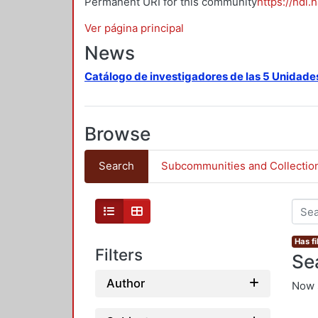
Permanent URI for this community
https://hdl.
Ver página principal
News
Catálogo de investigadores de las 5 Unidade
Browse
Search
Subcommunities and Collectio
Has fi
Filters
Se
Author
Now 