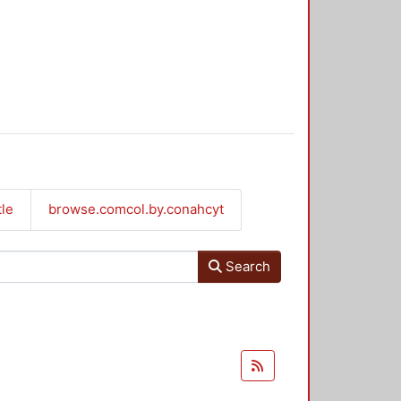
tle
browse.comcol.by.conahcyt
Search