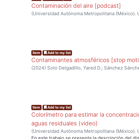
Contaminación del aire [podcast]
(
Universidad Autónoma Metropolitana (México). U
Ciencias Básicas e Ingeniería.
,
2024
)
Red de cola
cambio climático
Item
Add to my list
Contaminantes atmosféricos [stop moti
(
2024
)
Soto Delgadillo, Yared D.
;
Sánchez Sánchez
Rubio, Brandon A.
;
Alatriste Martínez, Yadira
;
LA
Álvarez, Violeta
Item
Add to my list
Colorímetro para estimar la concentrac
aguas residuales (video)
(
Universidad Autónoma Metropolitana (México). U
Ciencias Básicas e Ingeniería. Departamento de E
En este trabajo se presenta la descripción del di