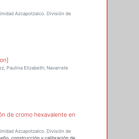
nidad Azcapotzalco. División de
boración de la calidad del aire y
on]
, Paulina Elizabeth
;
Navarrete
NDEROS-MUGICA, KARINA
;
Mugica
ión de cromo hexavalente en
nidad Azcapotzalco. División de
lectrónica.
,
2024
)
BARRALES-
seño, construcción y calibración de