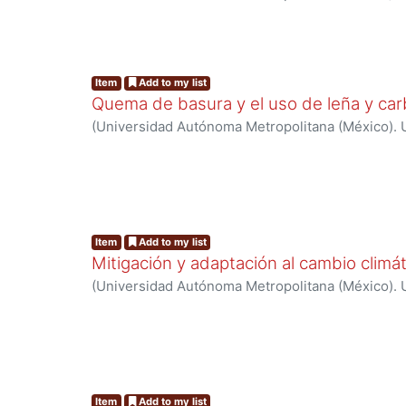
Ciencias Básicas e Ingeniería.
,
2024
)
Red de cola
cambio climático
Item
Add to my list
Quema de basura y el uso de leña y car
(
Universidad Autónoma Metropolitana (México). U
Ciencias Básicas e Ingeniería.
,
2024
)
Red de cola
cambio climático
Item
Add to my list
Mitigación y adaptación al cambio climá
(
Universidad Autónoma Metropolitana (México). U
Ciencias Básicas e Ingeniería.
,
2024
)
Red de cola
cambio climático
Item
Add to my list