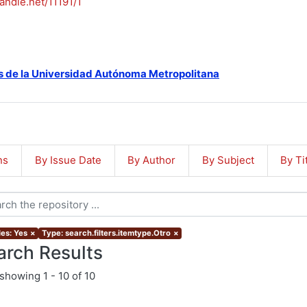
handle.net/11191/1
s de la Universidad Autónoma Metropolitana
ns
By Issue Date
By Author
By Subject
By Ti
les: Yes
×
Type: search.filters.itemtype.Otro
×
arch Results
showing
1 - 10 of 10