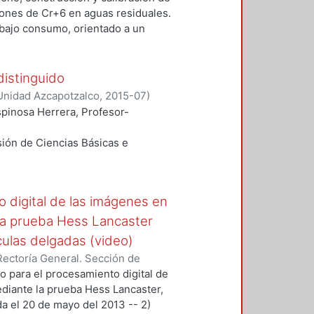
z, María Rita
;
Barrales
iones de Cr+6 en aguas residuales.
, Meliton Ezequiel
;
Flores
bajo consumo, orientado a un
sto. La puesta en marcha de este
 para transportar e instalar equipo
 las muestras de aguas residuales
distinguido
ntes peligrosos para la salud
Unidad Azcapotzalco
,
2015-07
)
ansmitir inmediatamente el
, compilación y redacción
;
spinosa Herrera, Profesor-
nto de aguas para su valoración y
nstrumento se basa en la ley
sión de Ciencias Básicas e
e luz con longitud de onda a 540
 concentración en una solución de
Sesión número 169, celebrada el
ión exigidos por la norma mexicana
 digital de las imágenes en
stinguido, de acuerdo con lo
 la prueba Hess Lancaster
l reglamento de Ingreso, Promoción
culas delgadas (video)
ectoría General. Sección de
rnesto Rodrigo
;
Barrales
o para el procesamiento digital de
EZ, Meliton Ezequiel
;
ediante la prueba Hess Lancaster,
a el 20 de mayo del 2013 -- 2)