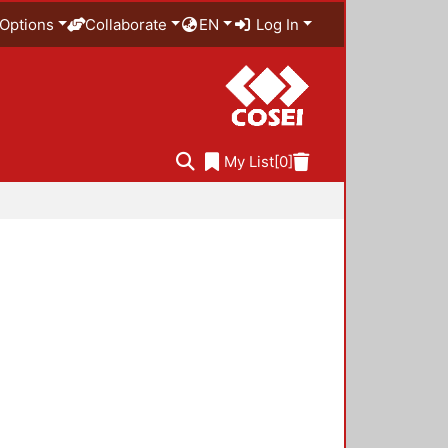
Options
Collaborate
EN
Log In
My List
[0]