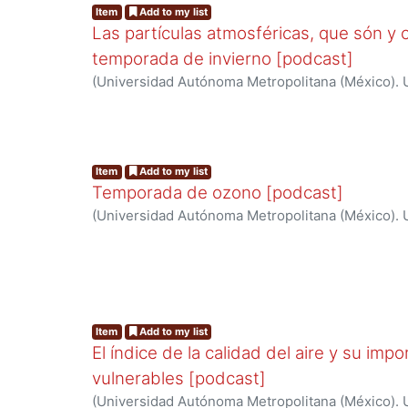
Item
Add to my list
Las partículas atmosféricas, que són y
temporada de invierno [podcast]
(
Universidad Autónoma Metropolitana (México). U
Ciencias Básicas e Ingeniería.
,
2024
)
Red de cola
cambio climático
Item
Add to my list
Temporada de ozono [podcast]
(
Universidad Autónoma Metropolitana (México). U
Ciencias Básicas e Ingeniería.
,
2024
)
Red de cola
cambio climático
Item
Add to my list
El índice de la calidad del aire y su imp
vulnerables [podcast]
(
Universidad Autónoma Metropolitana (México). U