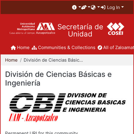
Log In
Secretaría de
Unidad
Home
Communities & Collections
All of Zaloamat
Home
División de Ciencias Básicas e Ingeniería
División de Ciencias Básicas e
Ingeniería
Permanent URI for this community