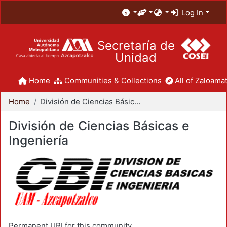
Log In
Secretaría de
Unidad
Home
Communities & Collections
All of Zaloamat
Home
División de Ciencias Básicas e Ingeniería
División de Ciencias Básicas e
Ingeniería
Permanent URI for this community