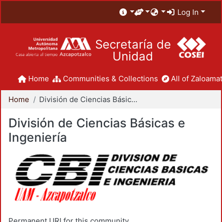
Log In
Secretaría de
Unidad
Home
Communities & Collections
All of Zaloamat
Home
División de Ciencias Básicas e Ingeniería
División de Ciencias Básicas e
Ingeniería
Permanent URI for this community