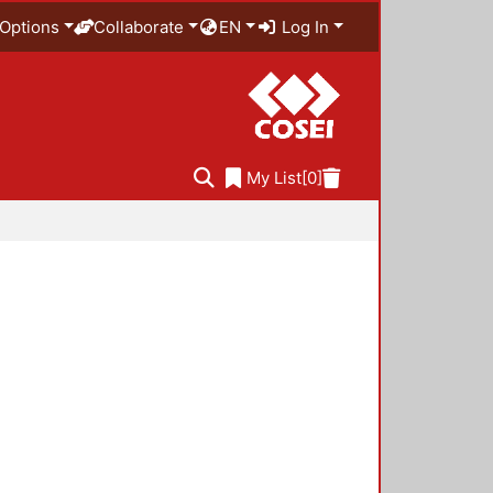
Options
Collaborate
EN
Log In
My List
[0]