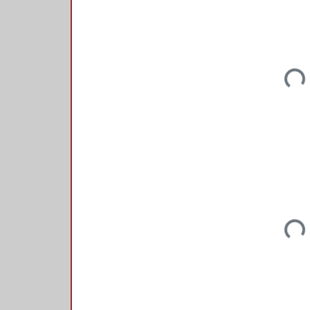
Load
Load