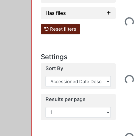
Has files
Load
Reset filters
Settings
Sort By
Load
Results per page