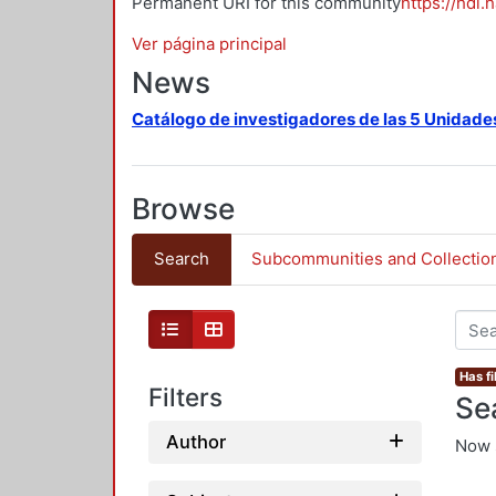
Permanent URI for this community
https://hdl.
Ver página principal
News
Catálogo de investigadores de las 5 Unidade
Browse
Search
Subcommunities and Collectio
Has fi
Filters
Se
Author
Now 