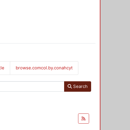
tle
browse.comcol.by.conahcyt
Search