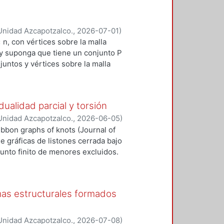
Unidad Azcapotzalco.
,
2026-07-01
)
 n, con vértices sobre la malla
 y suponga que tiene un conjunto P
juntos y vértices sobre la malla
cortes horizontales y verticales
o no siempre es posible, se permite
de la lámina siempre y cuando se
dualidad parcial y torsión
ces es separar las piezas de P
Unidad Azcapotzalco.
,
2026-06-05
)
n esta tesis desarrollamos una
ibbon graphs of knots (Journal of
ias, la formulación de dos modelos
e gráficas de listones cerrada bajo
 heurística, para el problema antes
unto finito de menores excluidos.
ficamos como limitante principal
os, en particular en Ribbon graph
as nuevas fronteras (subláminas)
ombinatorics, 2016), donde
stra heurística, de orden O((m ×
 que caracteriza la clase de
camente implementando una
emas estructurales formados
o de Euler a lo más uno. El género
utiliza búsqueda en amplitud (BFS).
ado por el género de la superficie
0 instancias, mostró que nuestro
nero de la superficie cuando ésta es
mero de perforaciones frente a los
Unidad Azcapotzalco.
,
2026-07-08
)