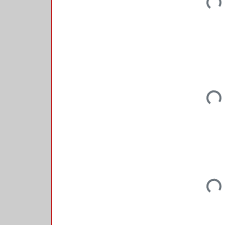
Load
Load
Load