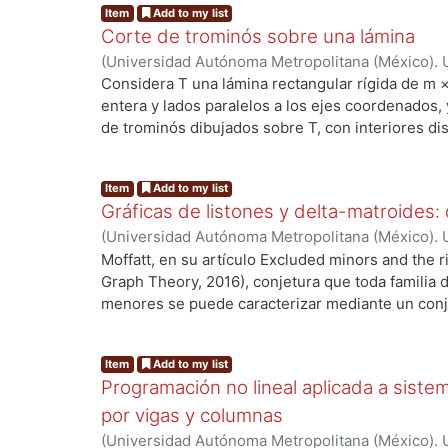
Item
Add to my list
Corte de trominós sobre una lámina
(
Universidad Autónoma Metropolitana (México). 
Ramírez Ramírez, Octavio
Considera T una lámina rectangular rígida de m ×
entera y lados paralelos a los ejes coordenados,
de trominós dibujados sobre T, con interiores dis
entera. Se desea separar las piezas de P usando 
ing...
desde la frontera de la lámina. Debido a que est
Item
Add to my list
realizar cortes iniciando en un vértice interior 
Gráficas de listones y delta-matroides: 
realice una perforación previa. El objetivo enton
(
Universidad Autónoma Metropolitana (México). 
realizando la menor cantidad de perforaciones. E
Rodríguez Martínez, José de Jesús
Moffatt, en su artículo Excluded minors and the r
metodología que abarca la generación de instanc
Graph Theory, 2016), conjetura que toda familia d
de programación lineal entera y el diseño de una
menores se puede caracterizar mediante un conj
mencionado. Para los modelos matemáticos identi
El autor respalda esta conjetura en varios trabaj
la incapacidad de reconocer de forma dinámica l
ing...
minors and low-genus partial duals (Annals of C
generadas tras cortes previos. Por otro lado, nue
Item
Add to my list
proporciona una lista finita de menores excluidos
n)2), detecta la creación de subláminas dinámi
Programación no lineal aplicada a sist
gráficas de listones con un dual parcial de géner
estrategia glotona de selección de vértices que 
de Euler de una gráfica de listones está determin
por vigas y columnas
La etapa experimental, que evaluó más de 116,00
en la cual dicha gráfica está encajada y es el gé
enfoque heurístico no solo iguala o reduce el nú
(
Universidad Autónoma Metropolitana (México). 