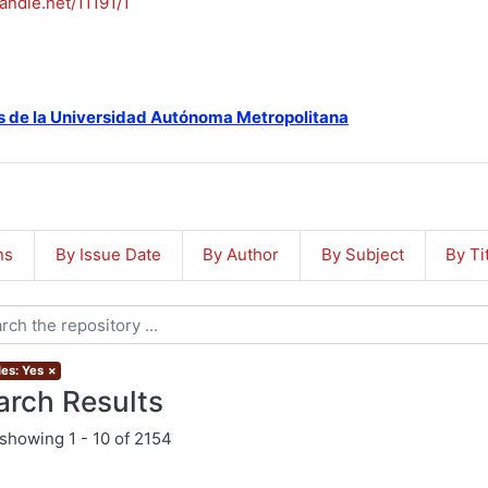
handle.net/11191/1
s de la Universidad Autónoma Metropolitana
ns
By Issue Date
By Author
By Subject
By Ti
les: Yes
×
arch Results
showing
1 - 10 of 2154