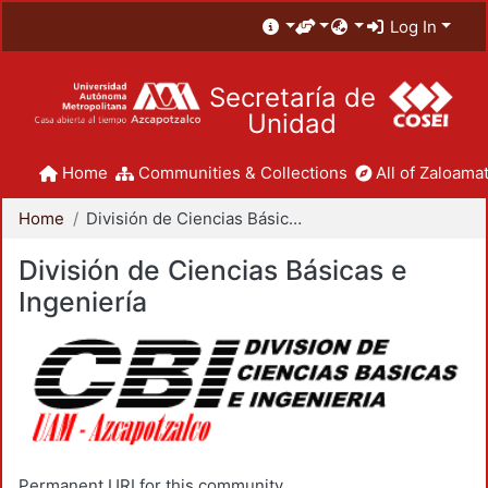
Log In
Secretaría de
Unidad
Home
Communities & Collections
All of Zaloamat
Home
División de Ciencias Básicas e Ingeniería
División de Ciencias Básicas e
Ingeniería
Permanent URI for this community