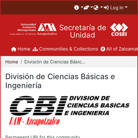
Log In
Secretaría de
Unidad
Home
Communities & Collections
All of Zaloamat
Home
División de Ciencias Básicas e Ingeniería
División de Ciencias Básicas e
Ingeniería
Permanent URI for this community