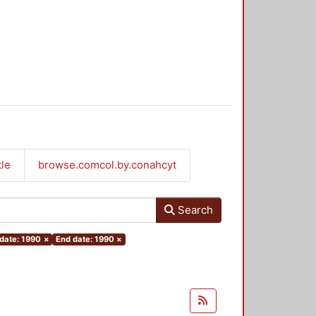
tle
browse.comcol.by.conahcyt
Search
 date: 1990
×
End date: 1990
×