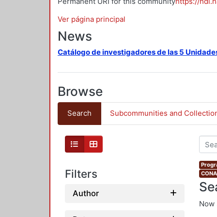
Permanent URI for this community
https://hdl.
Ver página principal
News
Catálogo de investigadores de las 5 Unidade
Browse
Search
Subcommunities and Collectio
Progr
Filters
CONAH
Se
Author
Now 