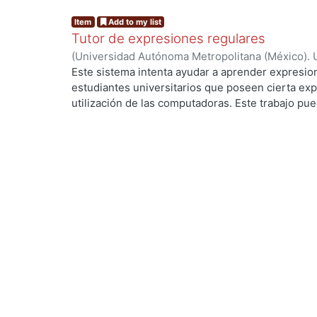
Item
Add to my list
Tutor de expresiones regulares
(
Universidad Autónoma Metropolitana (México). 
de Servicios de Información.
,
1990-05
)
GONZALEZ
Este sistema intenta ayudar a aprender expresion
estudiantes universitarios que poseen cierta exp
utilización de las computadoras. Este trabajo pued
investigación y desarrollo para mejorar este tipo