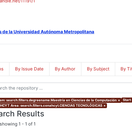
handle.net/11191/1
s de la Universidad Autónoma Metropolitana
ns
By Issue Date
By Author
By Subject
By Ti
Start
am: search.filters.degreename.Maestría en Ciencias de la Computación
×
CYT Area: search.filters.conahcyt.CIENCIAS TECNOLÓGICAS
×
arch Results
showing
1 - 1 of 1