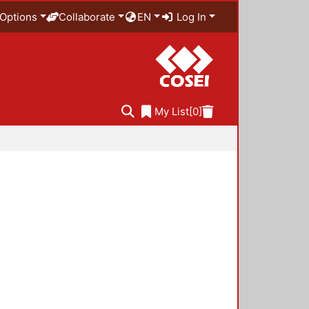
Options
Collaborate
EN
Log In
My List
[0]