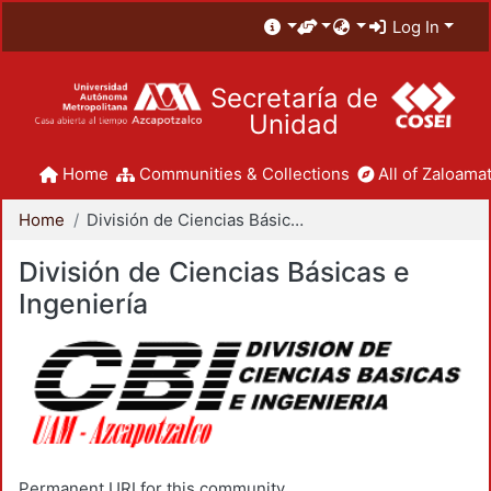
Log In
Secretaría de
Unidad
Home
Communities & Collections
All of Zaloamat
Home
División de Ciencias Básicas e Ingeniería
División de Ciencias Básicas e
Ingeniería
Permanent URI for this community