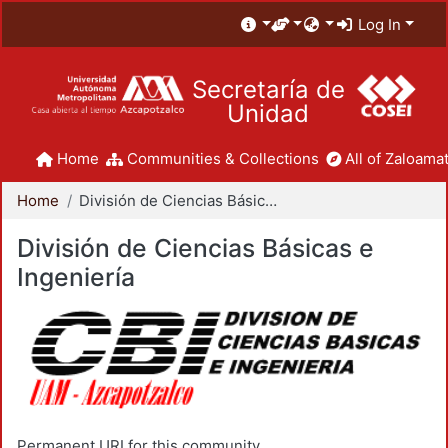
Log In
Secretaría de
Unidad
Home
Communities & Collections
All of Zaloamat
Home
División de Ciencias Básicas e Ingeniería
División de Ciencias Básicas e
Ingeniería
Permanent URI for this community