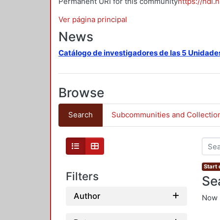
Permanent URI for this community
https://hdl.
Ver página principal
News
Catálogo de investigadores de las 5 Unidade
Browse
Search
Subcommunities and Collectio
Start
Filters
Se
Author
Now 