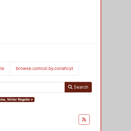
tle
browse.comcol.by.conahcyt
Search
ama, Víctor Rogelio
×