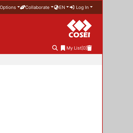
Options
Collaborate
EN
Log In
My List
[0]