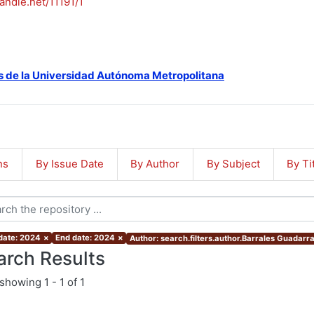
handle.net/11191/1
s de la Universidad Autónoma Metropolitana
ns
By Issue Date
By Author
By Subject
By Ti
 date: 2024
×
End date: 2024
×
Author: search.filters.author.Barrales Guadarr
arch Results
showing
1 - 1 of 1