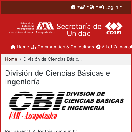
Log In
Secretaría de
Unidad
Home
Communities & Collections
All of Zaloamat
Home
División de Ciencias Básicas e Ingeniería
División de Ciencias Básicas e
Ingeniería
Permanent URI for this community