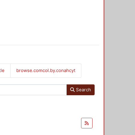
tle
browse.comcol.by.conahcyt
Search