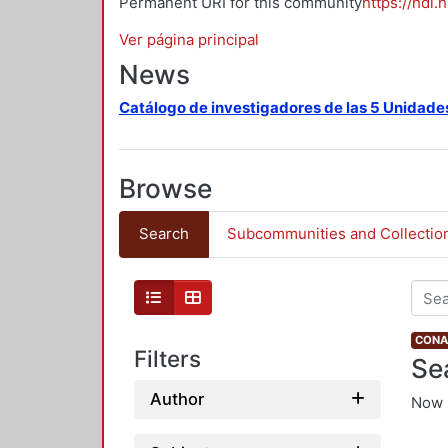
Permanent URI for this community
https://hdl.
Ver página principal
News
Catálogo de investigadores de las 5 Unidade
Browse
Search
Subcommunities and Collectio
CONAH
Filters
Se
Author
Now 