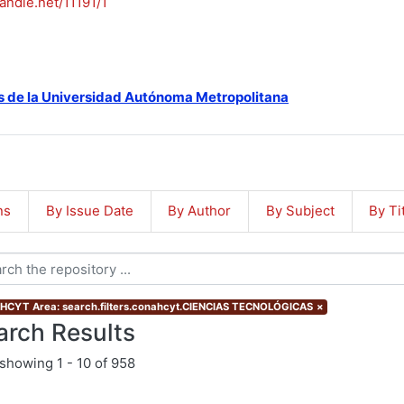
handle.net/11191/1
s de la Universidad Autónoma Metropolitana
ns
By Issue Date
By Author
By Subject
By Ti
CYT Area: search.filters.conahcyt.CIENCIAS TECNOLÓGICAS
×
arch Results
showing
1 - 10 of 958