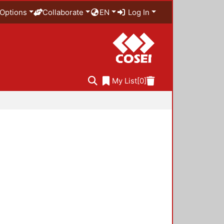
Options
Collaborate
EN
Log In
My List
[0]