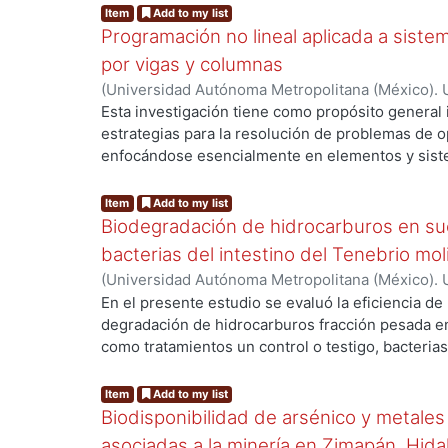
Item
Add to my list
Programación no lineal aplicada a sist
por vigas y columnas
(
Universidad Autónoma Metropolitana (México). 
Flores Aceves, Alfredo
Esta investigación tiene como propósito genera
estrategias para la resolución de problemas de opt
enfocándose esencialmente en elementos y sist
ng...
vigas, columnas y marcos rígidos. Los objetivos 
minimizar el peso propio de una estructura y maxi
Item
Add to my list
misma. El proceso de diseño estructural convenc
Biodegradación de hidrocarburos en s
normativo; sin embargo, no garantiza que la confi
bacterias del intestino del Tenebrio mol
fundamentarse en un procedimiento que se basa
(
Universidad Autónoma Metropolitana (México). 
su viabilidad, las respuestas de este enfoque tr
Buñay Calle, Marco Antonio
En el presente estudio se evaluó la eficiencia de
únicamente "soluciones factibles", pero rara ve
degradación de hidrocarburos fracción pesada en
óptimas. Debido a la complejidad de los modelos
como tratamientos un control o testigo, bacteria
ng...
programación no lineal y algoritmos metaheuríst
del tracto digestivo de Tenebrio molitor (T. moli
el Algoritmo de Optimización por Enjambre de Par
disminución progresiva de la concentración del 
Item
Add to my list
su robustez para recorrer espacios de búsqueda
tratamientos a lo largo del tiempo; sin embargo, 
Biodisponibilidad de arsénico y metales
capacidad para resolver numéricamente modelos
diferente entre ellos. El tratamiento testigo pre
programación de ecuaciones no lineales. El anál
asociadas a la minería en Zimapán, Hida