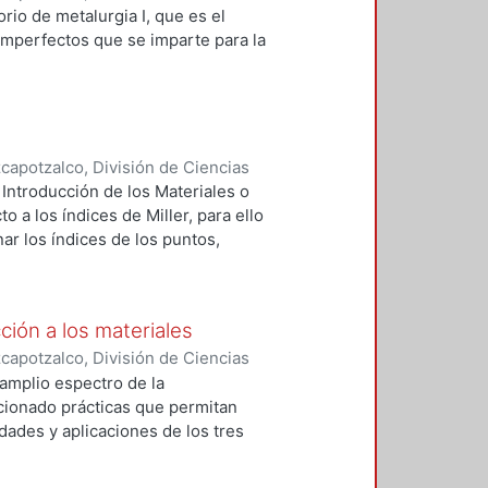
s
,
2000
)
Ita de la Torre, Antonio de
;
rio de metalurgia I, que es el
imperfectos que se imparte para la
apotzalco, División de Ciencias
s
,
2002
)
Vázquez Briseño, Lucio
;
Introducción de los Materiales o
 a los índices de Miller, para ello
r los índices de los puntos,
arios ejemplos seleccionados y
ción a los materiales
apotzalco, División de Ciencias
s.
,
2008
)
Franco Velazquez,
l amplio espectro de la
ccionado prácticas que permitan
dades y aplicaciones de los tres
micos y polímeros.