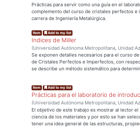
Básicas e Ingeniería, Departamento de Materiale
Prácticas para servir como una guía en el laborato
Romero Romo, Mario Alberto
;
Gaona, Citlalli
complemento del curso de cristales perfectos e 
carrera de Ingeniería Metalúrgica.
Item
Add to my list
Indices de Miller
(
Universidad Autónoma Metropolitana, Unidad Azc
Básicas e Ingeniería, Departamento de Materiale
Se exponen detalles necesarios para el curso de 
Ita de la Torre, Antonio de
de Cristales Perfectos e Imperfectos, con respecto
se describe un método sistemático para determina
direcciones y planos, se ilustra el método con v
finalmente se sugieren numerosos ejercicios.
Item
Add to my list
Prácticas para el laboratorio de introduc
(
Universidad Autónoma Metropolitana, Unidad Azc
Básicas e Ingeniería, Departamento de Materiale
El objetivo de este trabajo es mostrar al lector e
Francisca
;
Ita de la Torre, Antonio de
ciencia de los materiales y por esto se han sele
tener una idea general de las estructuras, propie
grupos de materiales ingenieriles: metales, cerá