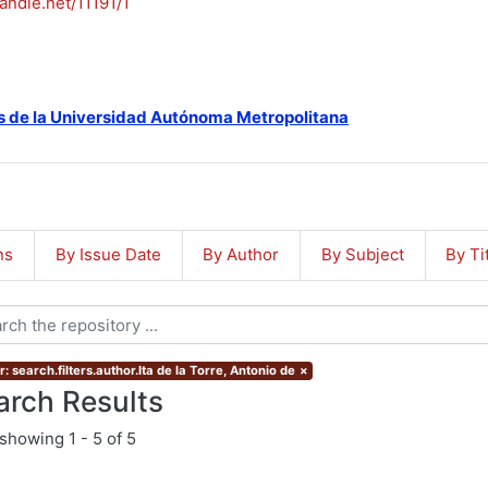
handle.net/11191/1
s de la Universidad Autónoma Metropolitana
ns
By Issue Date
By Author
By Subject
By Ti
: search.filters.author.Ita de la Torre, Antonio de
×
arch Results
showing
1 - 5 of 5