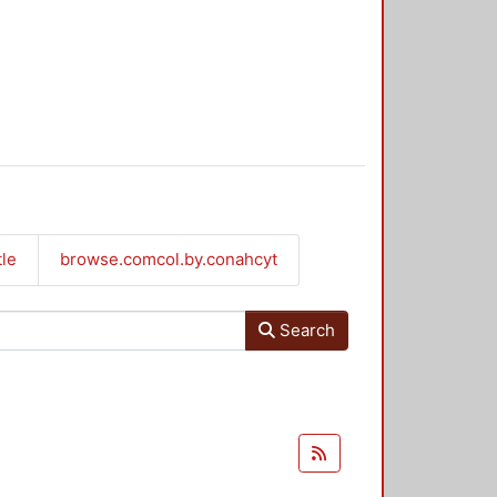
tle
browse.comcol.by.conahcyt
Search