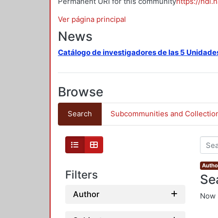
Permanent URI for this community
https://hdl.
Ver página principal
News
Catálogo de investigadores de las 5 Unidade
Browse
Search
Subcommunities and Collectio
Author
Filters
Se
Author
Now 