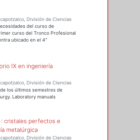
apotzalco, División de Ciencias
s
,
2006
)
Ita de la Torre, Antonio de
;
necesidades del curso de
primer curso del Tronco Profesional
entra ubicado en el 4"
mar alumnos de otras 5 carreras;
bligatorio y para los civiles y
orio IX en ingeniería
apotzalco, División de Ciencias
s
,
2008
)
Ita de la Torre, Antonio de
 de los últimos semestres de
urgy. Laboratory manuals
 : cristales perfectos e
ría metalúrgica
apotzalco, División de Ciencias