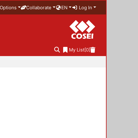
Options
Collaborate
EN
Log In
My List
[0]