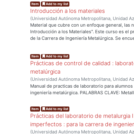
Item
Add to my list
Introducción a los materiales
(
Universidad Autónoma Metropolitana, Unidad Azc
Básicas e Ingeniería, Departamento de Materiale
Material que cubre con un enfoque general, las 
Franco Velázques, Francisca
Introducción a los Materiales". Este curso es el 
de la Carrera de Ingeniería Metalúrgica. Se encu
trimestre. Pero este curso también lo pueden to
industriales, físicos y mecánicos, como un curso o
Item
Add to my list
químicos es una materia optativa.
Prácticas de control de calidad : laborat
metalúrgica
(
Universidad Autónoma Metropolitana, Unidad Azc
Básicas e Ingeniería, Departamento de Materiale
Manual de practicas de laboratorio para alumnos
ingeniería metalúrgica. PALABRAS CLAVE: Metall
Item
Add to my list
Prácticas del laboratorio de metalurgia I
imperfectos : para la carrera de ingenie
(
Universidad Autónoma Metropolitana, Unidad Azc