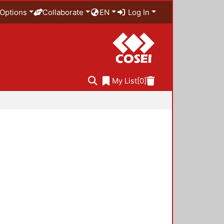
Options
Collaborate
EN
Log In
My List
[0]