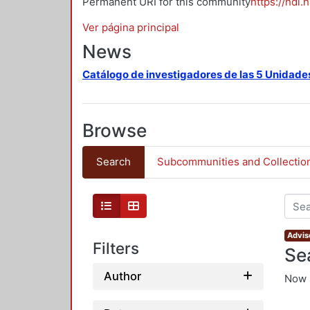
Permanent URI for this community
https://hdl.
Ver página principal
News
Catálogo de investigadores de las 5 Unidade
Browse
Search
Subcommunities and Collectio
Advis
Filters
Se
Author
Now 