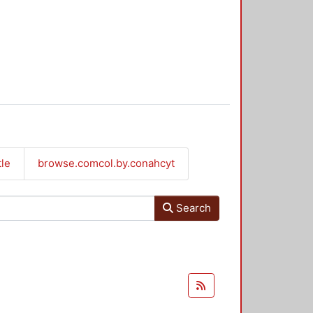
tle
browse.comcol.by.conahcyt
Search