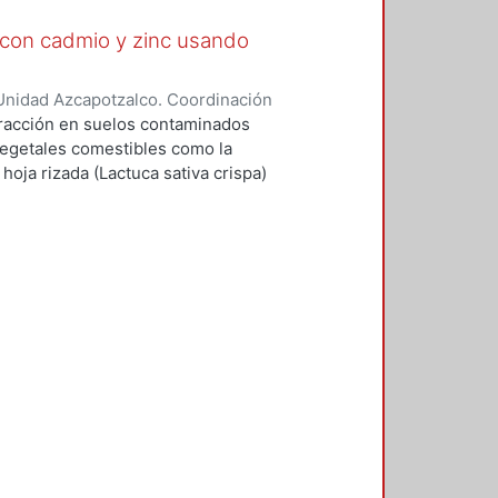
 con cadmio y zinc usando
Unidad Azcapotzalco. Coordinación
llavicencio, Margarita
xtracción en suelos contaminados
vegetales comestibles como la
hoja rizada (Lactuca sativa crispa)
ín (Cucurbita moschata) y el girasol
acidad de asimilación y
s vegetales mencionadas como un
.