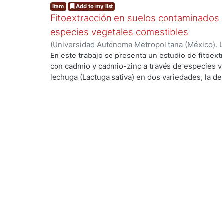
Item
Add to my list
Fitoextracción en suelos contaminados
especies vegetales comestibles
(
Universidad Autónoma Metropolitana (México). 
de Servicios de Información.
,
2001-11
)
Beltrán-Vi
En este trabajo se presenta un estudio de fitoe
con cadmio y cadmio-zinc a través de especies 
lechuga (Lactuga sativa) en dos variedades, la de 
y la romana (Lactuca sativa longifolia), el calabac
(Helianthus annus). El objetivo fue evaluar la cap
concentración de cadmio y zinc por las especie
proceso de restauración de suelos contaminados