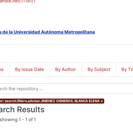
handle.net/11191/1
s de la Universidad Autónoma Metropolitana
ns
By Issue Date
By Author
By Subject
By Ti
or: search.filters.advisor.JIMENEZ CISNEROS, BLANCA ELENA
×
arch Results
showing
1 - 1 of 1