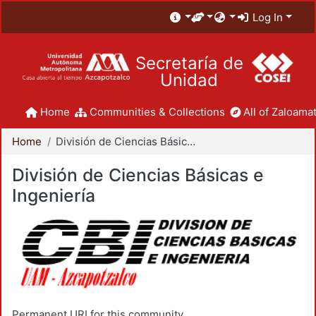
Log In
Secretaría de
Unidad
Home
Communities & Collections
All of Zaloamat
Home
División de Ciencias Básicas e Ingeniería
División de Ciencias Básicas e
Ingeniería
Permanent URI for this community