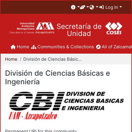
Log In
Secretaría de
Unidad
Home
Communities & Collections
All of Zaloamat
Home
División de Ciencias Básicas e Ingeniería
División de Ciencias Básicas e
Ingeniería
Permanent URI for this community