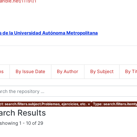
handle.net/11191/1
s de la Universidad Autónoma Metropolitana
ns
By Issue Date
By Author
By Subject
By Ti
t: search.filters.subject.Problemas, ejercicios, etc.
×
Type: search.filters.item
arch Results
showing
1 - 10 of 29