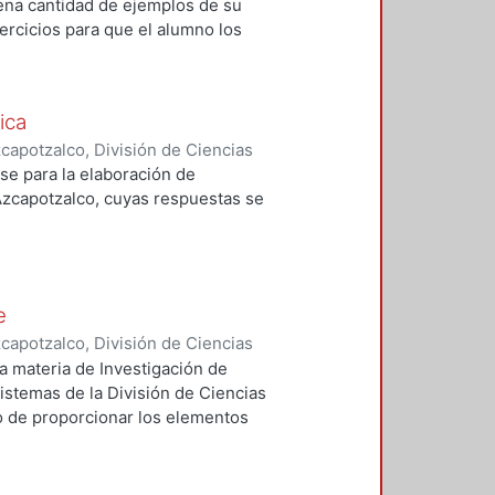
buena cantidad de ejemplos de su
ercicios para que el alumno los
ica
apotzalco, División de Ciencias
Básicas
,
2007
)
García Cruz, Luz
se para la elaboración de
zcapotzalco, cuyas respuestas se
e
apotzalco, División de Ciencias
,
2000
)
Reyes García M., Manuel
a materia de Investigación de
stemas de la División de Ciencias
vo de proporcionar los elementos
is y solución de problemas de
amentos teóricos y ventajas