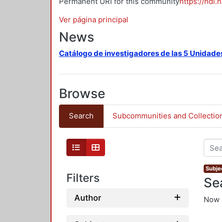
Permanent URI for this community
https://hdl.
Ver página principal
News
Catálogo de investigadores de las 5 Unidade
Browse
Search
Subcommunities and Collectio
Subjec
Filters
Se
Author
Now 