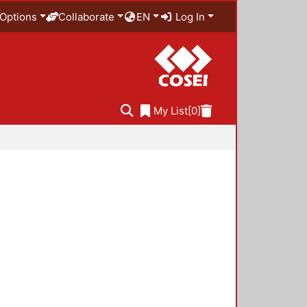
Options
Collaborate
EN
Log In
My List
[0]