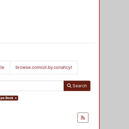
tle
browse.comcol.by.conahcyt
Search
type.Book
×