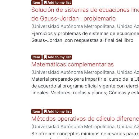
Item
Add to my list
aleatorias y funciones de probabilidad. -- 5. Algu
para su tamaño será el de menor o igual que el m
Solución de sistemas de ecuaciones li
Valores esperados y función generatriz de momen
etc.
muestrales. -- Estimación puntual y por intervalo
de Gauss-Jordan : problemario
Invitamos a los lectores a hacernos las sugeren
(
Universidad Autónoma Metropolitana, Unidad Azc
pertinentes, así como también nos den a conocer
Básicas e Ingeniería, Departamento de Ciencias 
Ejercicios y problemas de sistemas de ecuacione
omisiones que detecten.
José
;
Benítez Morales, Lorenzo
;
Rivera Valladare
Gauss-Jordan, con respuestas al final del libro.
El apoyo siempre eficiente de mecanografía de la 
Durán García, fué decisivo para la conclusión d
Item
Add to my list
Cálculo de probabilidades. Certidumbre. Inferenci
Matemáticas complementarias
(
Universidad Autónoma Metropolitana, Unidad Azc
Básicas e Ingeniería, Departamento de Ciencias 
Material preparado para impartir el curso de l
Fausto
de acuerdo al programa oficial vigente con ejerc
lineales; Vectores, rectas y planos; Cónicas y es
los ejercicios.
Item
Add to my list
Métodos operativos de cálculo diferenci
(
Universidad Autónoma Metropolitana, Unidad Azc
Básicas e Ingeniería, Departamento de Ciencias 
Se ofrecen conceptos mínimos necesarios para 