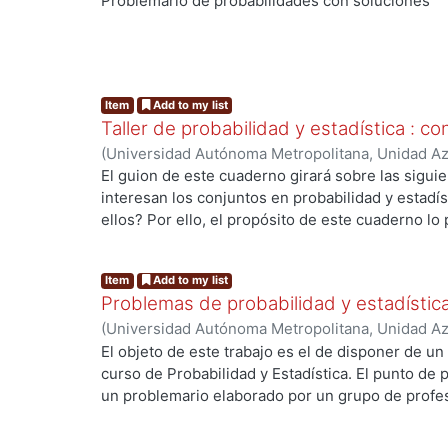
Problemario de probabilidades con soluciones
Item
Add to my list
Taller de probabilidad y estadística : co
(
Universidad Autónoma Metropolitana, Unidad Azc
Básicas e Ingeniería, Departamento de Sistemas
El guion de este cuaderno girará sobre las sigui
Rivera Benítez, Jorge
interesan los conjuntos en probabilidad y estadí
ellos? Por ello, el propósito de este cuaderno l
metas: i) Es cómodo representar los posibles re
particular: los subconjuntos que le interesan es
Item
Add to my list
conjunto particular su opuesto (complemento) los
Problemas de probabilidad y estadístic
conectivo "y" en dos eventos de interés A y B (su
(
Universidad Autónoma Metropolitana, Unidad Azc
resulta de intercalar el conectivo "o" (la unión de
Básicas e Ingeniería, Departamento de Ciencias 
El objeto de este trabajo es el de disponer de un
debe contar fácilmente el tamaño de los conjunto
Jaime
;
Ramírez Rodríguez, Javier
;
Rivera Benítez
curso de Probabilidad y Estadística. El punto de p
contar doble. por ejemplo. como contar el tamaño 
Bracho, Rafael
un problemario elaborado por un grupo de profes
contarlos, se conforma con comparar qué tan gr
de Ciencias Básicas e Ingeniería. Contenido: 1. C
otro conjunto. Por ejemplo, la intersección de A 
Probabilidad. -- 3. Independencia y probabilidad 
tanto más pequeño, pero también es subconjunto 