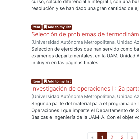
Fausto
curso, cálculo diferencial e integral I, con una 
resolución y se han dado una gran cantidad de ej
resuelva en cada capítulo.
Item
Add to my list
Selección de problemas de termodinám
(
Universidad Autónoma Metropolitana, Unidad Azc
Básicas e Ingeniería, Departamento de Ciencias 
Selección de ejercicios que han servido como ba
María
exámenes departamentales, en la UAM, Unidad A
incluyen en las páginas finales.
Item
Add to my list
Investigación de operaciones I : 2a part
(
Universidad Autónoma Metropolitana, Unidad Azc
Básicas e Ingeniería, Departamento de Sistemas.
Segunda parte del material para el programa de l
de los
;
Romero Cortés, José C.
Operaciones I que imparte el Departamento de Si
Básicas e Ingeniería de la UAM-A. Con el objeti
analíticos necesarios para la formulación, anális
programación lineal y familiarizarlo con los fund
(current)
«
1
2
3
»
computacionales de los métodos de solución.