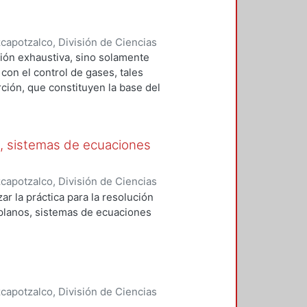
apotzalco, División de Ciencias
2001
)
Falcón Briseño, Yolanda
;
ión exhaustiva, sino solamente
ga, Oscar Alfredo
on el control de gases, tales
ción, que constituyen la base del
s, sistemas de ecuaciones
apotzalco, División de Ciencias
Básicas
,
2004
)
Becerril Espinosa,
ar la práctica para la resolución
 José
 planos, sistemas de ecuaciones
apotzalco, División de Ciencias
,
2000
)
Rivera Benítez, Jorge