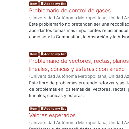
Item
Add to my list
Problemario de control de gases
(
Universidad Autónoma Metropolitana, Unidad Azc
Básicas e Ingeniería, Departamento de Energía
,
Este problemario no pretenden ser una recopilac
Sánchez Soto, Carmen Alejandra
;
Fentanes Arria
abordar los temas más importantes relacionados c
como son: la Combustión, la Absorción y la Adsor
Curso de Control de Gases.
Item
Add to my list
Problemario de vectores, rectas, plano
lineales, cónicas y esferas : con anexo
(
Universidad Autónoma Metropolitana, Unidad Azc
Básicas e Ingeniería, Departamento de Ciencias 
Este libro de problemas pretende reforzar y agiliz
José Ventura
;
Grabinsky Steider, Jaime
;
Guzmán,
de problemas en los temas de: vectores, rectas,
lineales, cónicas y esferas.
Item
Add to my list
Valores esperados
(
Universidad Autónoma Metropolitana, Unidad Azc
Básicas e Ingeniería, Departamento de Sistemas