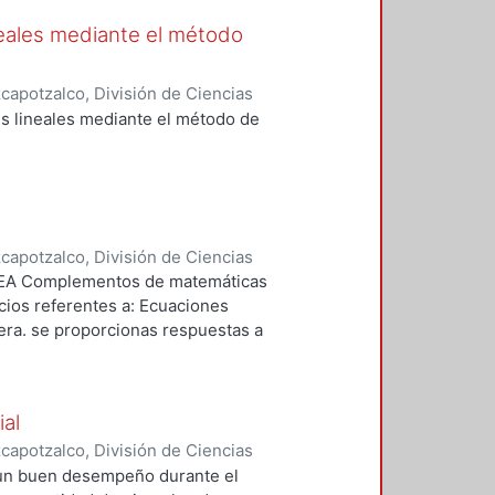
nas distribuciones estandar. -- 6.
ínimo de los tamaños de A y B.
neales mediante el método
tos. -- 7. Distribuciones
s. -- 8. Pruebas de hipótesis.
cias que estimen
apotzalco, División de Ciencias
 los errores u
Básicas
,
2002
)
Becerril Espinosa,
s lineales mediante el método de
s, Irene
;
Zubieta Badillo, Carlos
Srita. Clara
e esta versión. PALABRAS CLAVE:
a estadística.
apotzalco, División de Ciencias
Básicas
,
2004
)
Cervantes Ortiz,
a UEA Complementos de matemáticas
icios referentes a: Ecuaciones
fera. se proporcionas respuestas a
al
apotzalco, División de Ciencias
Básicas
,
2005
)
Cervantes Ortiz,
un buen desempeño durante el