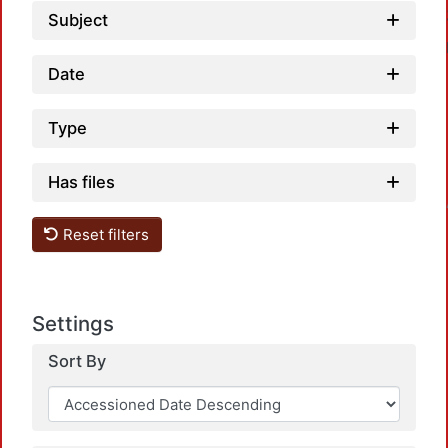
Subject
Date
Type
Loadi
Has files
Reset filters
Settings
Sort By
Loadi