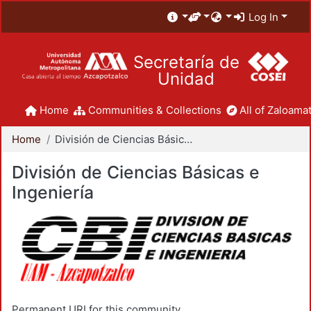
Log In
Secretaría de
Unidad
Home
Communities & Collections
All of Zaloamat
Home
División de Ciencias Básicas e Ingeniería
División de Ciencias Básicas e
Ingeniería
Permanent URI for this community