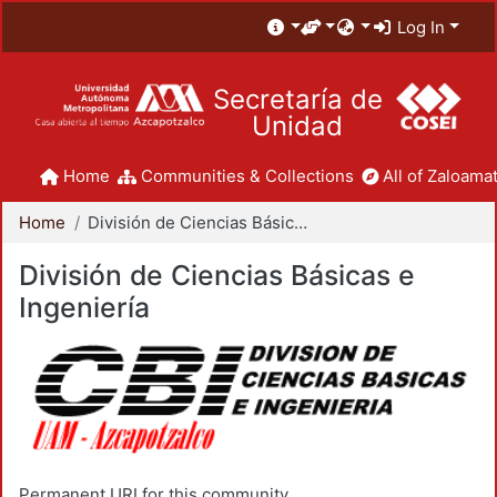
Log In
Secretaría de
Unidad
Home
Communities & Collections
All of Zaloamat
Home
División de Ciencias Básicas e Ingeniería
División de Ciencias Básicas e
Ingeniería
Permanent URI for this community