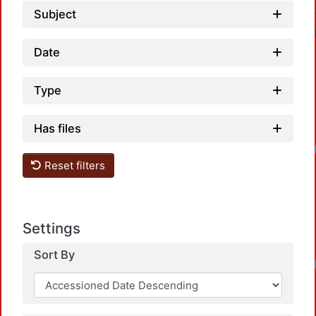
Subject
Date
Type
Has files
Loadi
Reset filters
Settings
Sort By
Loadi