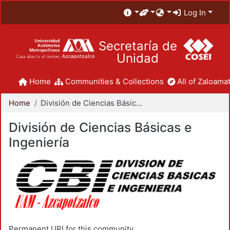
Log In
Secretaría de
Unidad
Home
Communities & Collections
All of Zaloamat
Home
División de Ciencias Básicas e Ingeniería
División de Ciencias Básicas e
Ingeniería
Permanent URI for this community