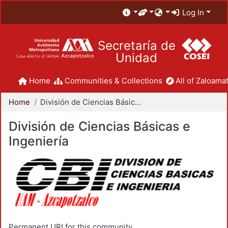
Log In
Secretaría de
Unidad
Home
Communities & Collections
All of Zaloamat
Home
División de Ciencias Básicas e Ingeniería
División de Ciencias Básicas e
Ingeniería
Permanent URI for this community