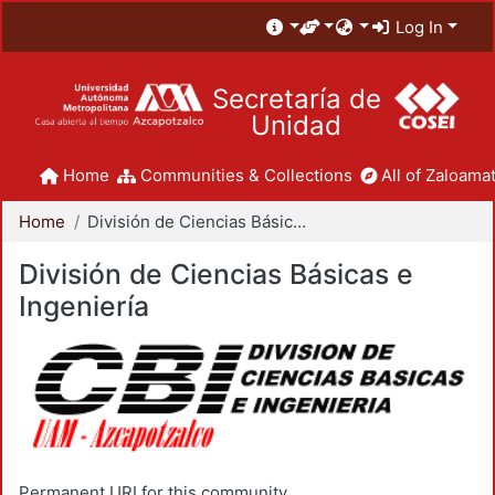
Log In
Secretaría de
Unidad
Home
Communities & Collections
All of Zaloamat
Home
División de Ciencias Básicas e Ingeniería
División de Ciencias Básicas e
Ingeniería
Permanent URI for this community