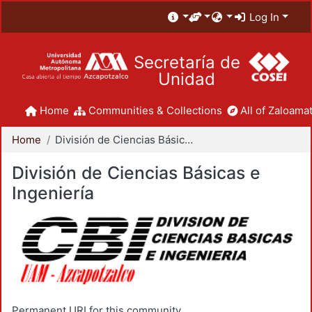
Log In
Secretaría de
Unidad
Home
Communities & Collections
All of Zaloamat
Home
División de Ciencias Básicas e Ingeniería
División de Ciencias Básicas e
Ingeniería
Permanent URI for this community