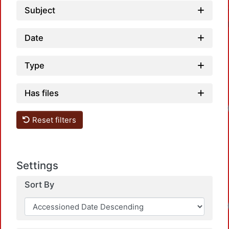
Subject
Date
Type
Has files
Load
Reset filters
Settings
Sort By
Load