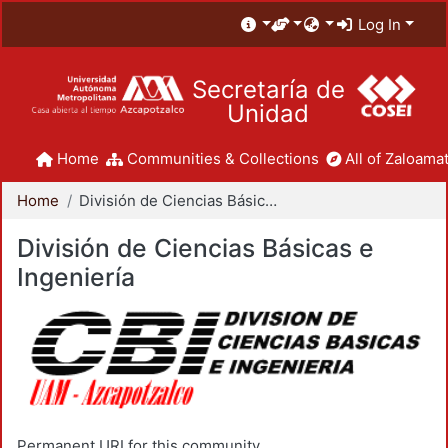
Log In
Secretaría de
Unidad
Home
Communities & Collections
All of Zaloamat
Home
División de Ciencias Básicas e Ingeniería
División de Ciencias Básicas e
Ingeniería
Permanent URI for this community