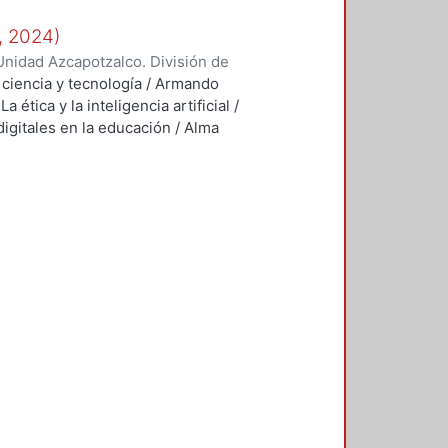
, 2024)
nidad Azcapotzalco. División de
, ciencia y tecnología / Armando
 ética y la inteligencia artificial /
digitales en la educación / Alma
roblema de ruteo de vehículos
rto García Aguirre, Roman Anselmo
ecnología en la agricultura:
entos/ Nicol Edith Navarro López,
alda Pérez Pérez, Nicolás Morales
oestructuras de materiales 2D:
ro / Selene Concepción Acosta
o ambiental de la salud / Selene
ez. -- 8. Del borde a la frontera:
plinas básicas y sociales / Roberto