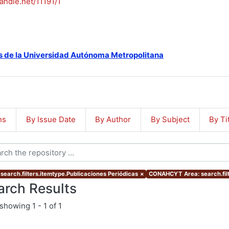
handle.net/11191/1
s de la Universidad Autónoma Metropolitana
ns
By Issue Date
By Author
By Subject
By Ti
 search.filters.itemtype.Publicaciones Periódicas
×
CONAHCYT Area: search.fil
arch Results
showing
1 - 1 of 1