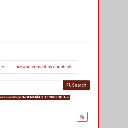
tle
browse.comcol.by.conahcyt
Search
ters.conahcyt.INGENIERÍA Y TECNOLOGÍA
×