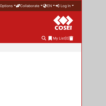
Options
Collaborate
EN
Log In
My List
[0]