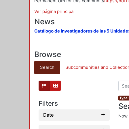
Permanent URI for this community
https://hdl.
Ver página principal
News
Catálogo de investigadores de las 5 Unidade
Browse
Search
Subcommunities and Collectio
Type:
Filters
Se
Date
Now 