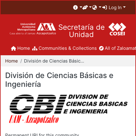
Log In
Secretaría de
Unidad
Home
Communities & Collections
All of Zaloamat
Home
División de Ciencias Básicas e Ingeniería
División de Ciencias Básicas e
Ingeniería
Permanent URI for this community