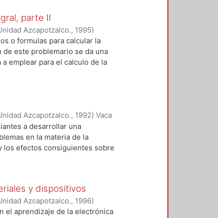
ral, parte II
Unidad Azcapotzalco.
,
1995
)
 o formulas para calcular la
n de este problemario se da una
a emplear para el calculo de la
ar en cuenta que se suponen
identidades de funciones
inversas. Al final de cada sección
ones, con bosquejo de su
Unidad Azcapotzalco.
,
1992
)
Vaca
roblemario.
iantes a desarrollar una
blemas en la materia de la
 los efectos consiguientes sobre
da u otro fluido. Se desarrollan
ridad las hipótesis que las
lifican los temas, relacionando el
eriales y dispositivos
.
Unidad Azcapotzalco.
,
1996
)
n el aprendizaje de la electrónica