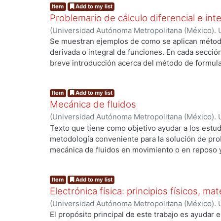
Item
Add to my list
Problemario de cálculo diferencial e integ
(
Universidad Autónoma Metropolitana (México). 
Becerril Espinosa, Alfonso C.
Se muestran ejemplos de como se aplican métodos
derivada o integral de funciones. En cada secció
breve introducción acerca del método de formula 
derivada o integral de una función. Se debe tom
conocidas, las formulas de derivada, integral e 
Item
Add to my list
trigonométricas, logarítmicas, hiperbólicas y sus 
Mecánica de fluidos
se presentan problemas a resolver, cuyas soluci
(
Universidad Autónoma Metropolitana (México). 
obtención en algunos casos, se dan al final del p
Mier, Mabel
;
López Callejas, Raymundo
Texto que tiene como objetivo ayudar a los estud
metodología conveniente para la solución de pro
mecánica de fluidos en movimiento o en reposo y
los contornos, que pueden ser una superficie sóli
las ecuaciones fundamentales, mostrando con cla
Item
Add to my list
sustentan y se resuelven los problemas que ejemp
Electrónica física: principios físicos, mat
resultado con el comportamiento físico esperado
(
Universidad Autónoma Metropolitana (México). 
Quintero Torres, Rafael
El propósito principal de este trabajo es ayudar e