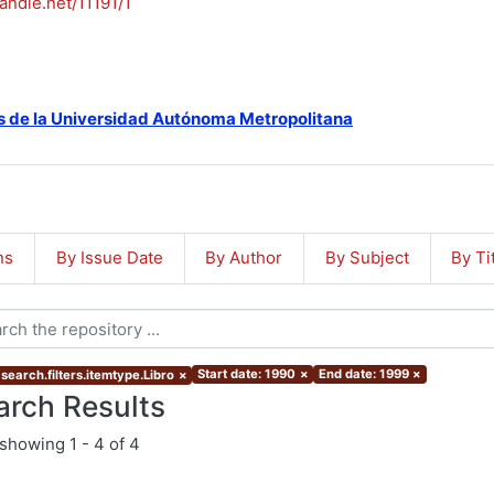
handle.net/11191/1
s de la Universidad Autónoma Metropolitana
ns
By Issue Date
By Author
By Subject
By Ti
Start date: 1990
×
End date: 1999
×
search.filters.itemtype.Libro
×
arch Results
showing
1 - 4 of 4