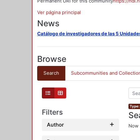
Permanent URI for this community
https://hdl.
Ver página principal
News
Catálogo de investigadores de las 5 Unidade
Browse
Search
Subcommunities and Collectio
Type: 
Filters
Se
Author
Now 