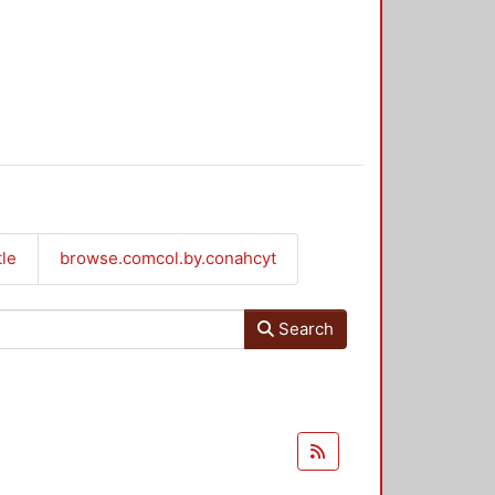
tle
browse.comcol.by.conahcyt
Search