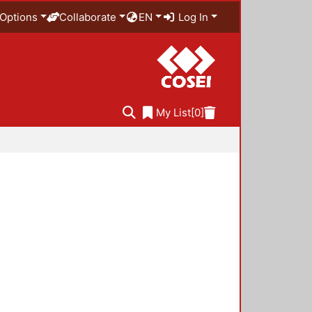
Options
Collaborate
EN
Log In
My List
[0]