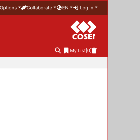
Options
Collaborate
EN
Log In
My List
[0]