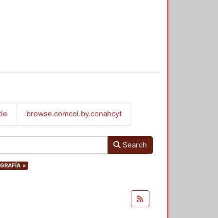
tle
browse.comcol.by.conahcyt
Search
OGRAFÍA
×