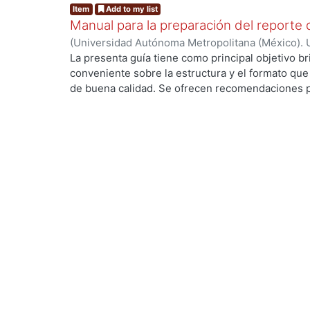
Item
Add to my list
Manual para la preparación del reporte 
(
Universidad Autónoma Metropolitana (México). 
Mier, Mabel
;
López Callejas, Raymundo
;
Campero-
La presenta guía tiene como principal objetivo br
conveniente sobre la estructura y el formato qu
de buena calidad. Se ofrecen recomendaciones 
etaborar un documento claro y coherente, donde 
logros alcanzados en el desarrollo de su Proyect