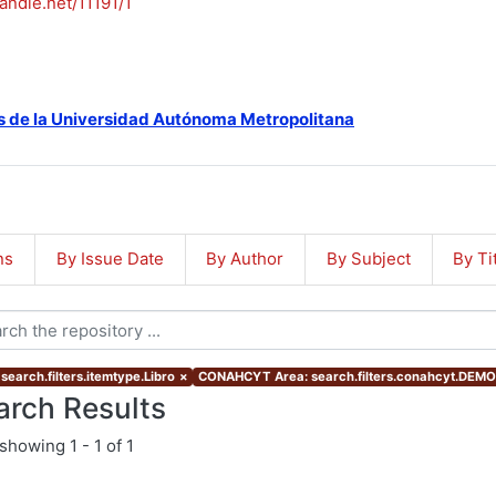
handle.net/11191/1
s de la Universidad Autónoma Metropolitana
ns
By Issue Date
By Author
By Subject
By Ti
search.filters.itemtype.Libro
×
CONAHCYT Area: search.filters.conahcyt.DEM
arch Results
showing
1 - 1 of 1