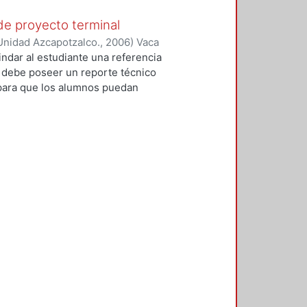
de proyecto terminal
Unidad Azcapotzalco.
,
2006
)
Vaca
Littlewood, Eduardo
indar al estudiante una referencia
e debe poseer un reporte técnico
para que los alumnos puedan
se realcen las aportaciones y los
o Terminal.