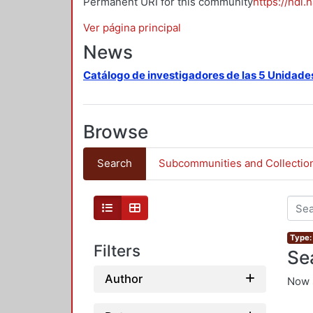
Permanent URI for this community
https://hdl.
Ver página principal
News
Catálogo de investigadores de las 5 Unidade
Browse
Search
Subcommunities and Collectio
Type: 
Filters
Se
Author
Now 